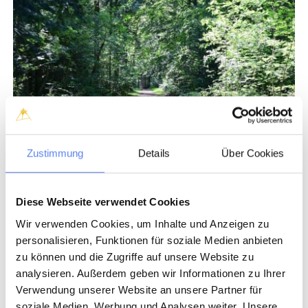
Zustimmung
Details
Über Cookies
Diese Webseite verwendet Cookies
Wir verwenden Cookies, um Inhalte und Anzeigen zu
Do what?
personalisieren, Funktionen für soziale Medien anbieten
zu können und die Zugriffe auf unsere Website zu
Walk through the beautiful dune and heath landscape to the
analysieren. Außerdem geben wir Informationen zu Ihrer
beach. Walk through the nearby Husby Klitplantage, find
Verwendung unserer Website an unsere Partner für
blueberries and swim in the idyllic little bathing lake.
soziale Medien, Werbung und Analysen weiter. Unsere