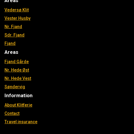
Areas
Vedersø Klit
Vester Husby
Nr. Fjand
Sdr. Fjand
Fjand
Areas
Fjand Gårde
Nr. Hede Øst
Nr. Hede Vest
Søndervig
Information
About Klitferie
Contact
Travel insurance