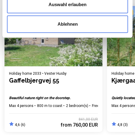
Auswahl erlauben
Last minute
Mini holiday
Last minute
Ablehnen
Loading...
Holiday home 2033 • Vester Husby
Holiday home 
Gaffelbjergvej 55
Kjærgaa
Beautiful nature right on the doorstep.
Quietly locate
Max 4 persons
800 m to coast
2 bedroom(s)
Free Wi-Fi
Dishwasher
Max 4 person
841,00 EUR
from
760,00 EUR
4,6 (6)
4,8 (3)