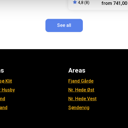
4,8 (8)
from
741,00
See all
as
Areas
ø Klit
Fjand Gårde
r Husby
Nr. Hede Øst
and
Nr. Hede Vest
jand
Søndervig