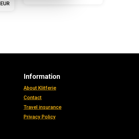
 EUR
Information
About Klitferie
Contact
Travel insurance
Privacy Policy