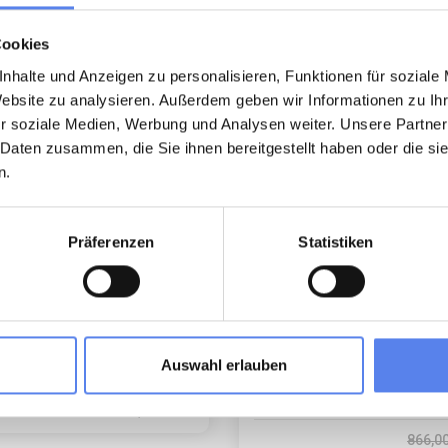
Cookies
 minute
Last minute
Loading...
Loading...
nhalte und Anzeigen zu personalisieren, Funktionen für soziale
Website zu analysieren. Außerdem geben wir Informationen zu I
r soziale Medien, Werbung und Analysen weiter. Unsere Partner
 Daten zusammen, die Sie ihnen bereitgestellt haben oder die s
n.
day home 6011 • Sdr. Fjand
Holiday home 6006 • Sdr. Fjand
Präferenzen
Statistiken
and Strand 45
Sdr. Fjandvej 66
6 persons
1 km to coast
Renovated traditional farm. F
droom(s)
Free Wi-Fi
terrace.
washer
Auswahl erlauben
Max 4 persons
Max 1 pets
796,00 EUR
2,1 km to coast
2 bedroom(s
4 (3)
from
681,00 EUR
Free Wi-Fi
866,0