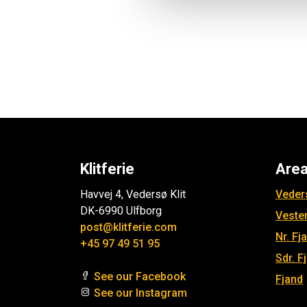
Klitferie
Are
Havvej 4, Vedersø Klit
Veders
DK-6990 Ulfborg
Veste
post@klitferie.com
Nr. Fj
+45 97 49 51 95
Sdr. F
See our Facebook
Fjand
See our Instagram