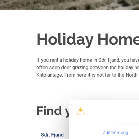
Holiday Homes
If you rent a holiday home in Sdr. Fjand, you ha
often seen deer grazing between the holiday hom
Klitplantage. From here it is not far to the North
Find your holida
Zustimmung
Sdr. Fjand