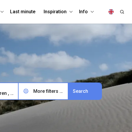
Last minute
Inspiration
Info
More filters (0)
2 adults, 0 children , 0 pets