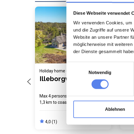
Diese Webseite verwendet 
Last
Loading...
Wir verwenden Cookies, um I
und die Zugriffe auf unsere 
Website an unsere Partner fü
möglicherweise mit weiteren
der Dienste gesammelt habe
Einwilligungsauswahl
Holiday home 6009 • Sdr. Fjand
Holi
Notwendig
Illeborgvej 20
Fj
Max 4 persons
Max 1 pets
Max 
1,3 km to coast
2 bedroom(s)
3 be
Free Wi-Fi
Dish
Ablehnen
4,0 (1)
4,
from
673,00 EUR