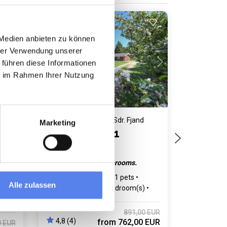
Last minute
Loading...
 Medien anbieten zu können
hrer Verwendung unserer
 führen diese Informationen
ie im Rahmen Ihrer Nutzung
Holiday home 6005 • Sdr. Fjand
Marketing
Illeborgvej 31
enced
Quiet location. 2 bathrooms.
Max 6 persons
Max 1 pets
Alle zulassen
1,6 km to coast
3 bedroom(s)
)
Free Wi-Fi
891,00 EUR
4,8 (4)
from
762,00 EUR
0 EUR