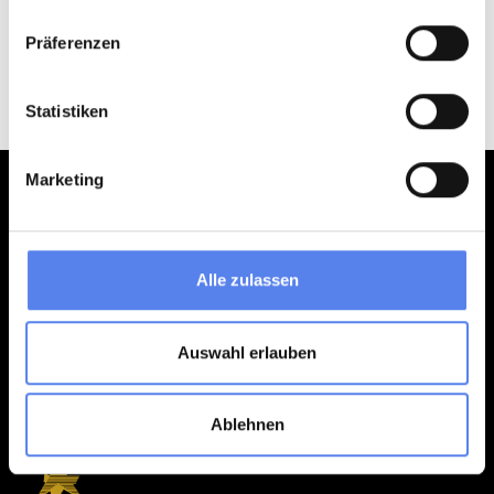
for 3 years - i.e. if you have not logged into your profile for a period of 3 years.
Präferenzen
Create profile
Statistiken
Marketing
Klitferie
Havvej 4, Vedersø Klit
Alle zulassen
DK-6990 Ulfborg
post@klitferie.com
+45 97 49 51 95
Auswahl erlauben
See our Facebook
See our Instagram
Ablehnen