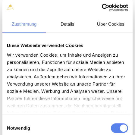
Password (at least 8 characters - no spaces)
Zustimmung
Details
Über Cookies
Confirm password
Diese Webseite verwendet Cookies
Wir verwenden Cookies, um Inhalte und Anzeigen zu
personalisieren, Funktionen für soziale Medien anbieten
zu können und die Zugriffe auf unsere Website zu
analysieren. Außerdem geben wir Informationen zu Ihrer
Yes please!
I want to receive marketing e-mails from
Verwendung unserer Website an unsere Partner für
Klitferie. This includes exclusive offers, inspiration for your
soziale Medien, Werbung und Analysen weiter. Unsere
next holiday, news before everyone else, and much more.
Partner führen diese Informationen möglicherweise mit
weiteren Daten zusammen, die Sie ihnen bereitgestellt
I accept the current
rental terms
and
privacy policy
haben oder die sie im Rahmen Ihrer Nutzung der Dienste
gesammelt haben.
Einwilligungsauswahl
Notwendig
By creating a user or by logging in, you accept our
policy regarding personal data
and cookies.
Your profile will be automatically deleted when it has been inactive