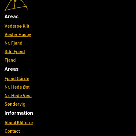
Areas
Vedersø Klit
Vester Husby
Nr. Fjand
Sdr. Fjand
Fjand
Areas
Fjand Gårde
Nr. Hede Øst
Nr. Hede Vest
Søndervig
Information
About Klitferie
Contact