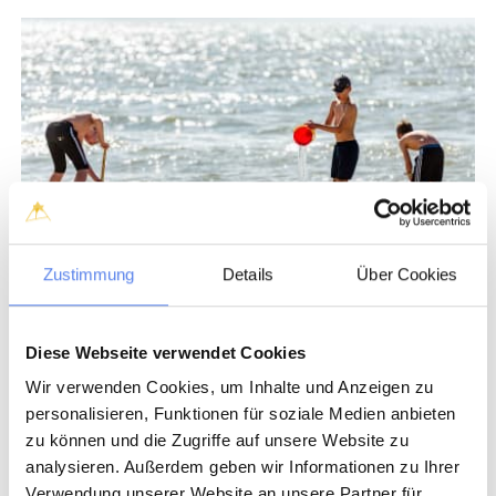
Zustimmung
Details
Über Cookies
Diese Webseite verwendet Cookies
Wir verwenden Cookies, um Inhalte und Anzeigen zu
personalisieren, Funktionen für soziale Medien anbieten
Do what?
zu können und die Zugriffe auf unsere Website zu
analysieren. Außerdem geben wir Informationen zu Ihrer
Enjoy the beach, cycle along the fjord, spend the day in the bathing
Verwendung unserer Website an unsere Partner für