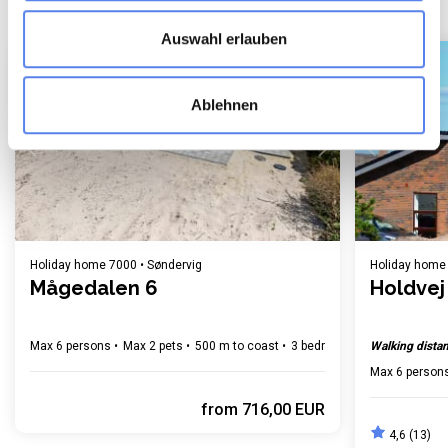
Auswahl erlauben
Newly built
Ablehnen
Loading...
Holiday home 7000 • Søndervig
Holiday home 
Mågedalen 6
Holdvej
Max 6 persons
Max 2 pets
500 m to coast
3 bedroom(s)
Walking distan
Free Wi-Fi
Max 6 person
from
716,00 EUR
4,6 (13)