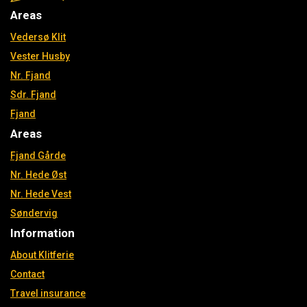
Areas
Vedersø Klit
Vester Husby
Nr. Fjand
Sdr. Fjand
Fjand
Areas
Fjand Gårde
Nr. Hede Øst
Nr. Hede Vest
Søndervig
Information
About Klitferie
Contact
Travel insurance