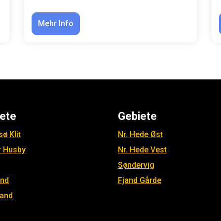
Mehr Info
ete
Gebiete
ø Klit
Nr. Hede Øst
r Husby
Nr. Hede Vest
Søndervig
and
Fjand Gårde
jand