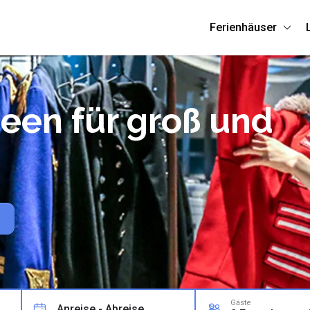
Ferienhäuser
een für groß und
Gäste
Anreise - Abreise