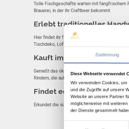
Tolle Fischgeschäfte warten mit fangfrischem F
Brauerei, in der ihr Craftbeer bekommt.
Erlebt traditionelles Han
Hier findet ihr farbenfrohe, glänzende Keramik
Tischdeko, Löffel, Kämme und Schuhanzieher. E
Zustimmung
Kauft im Hofladen ein
Genießt das ökologische Eis aus der eigenen M
Diese Webseite verwendet 
Rindern, die auf den Salzwiesen gleich hinter 
Wir verwenden Cookies, um I
Findet echte skandinavisch
und die Zugriffe auf unsere 
Website an unsere Partner fü
möglicherweise mit weiteren
Erkundet die süßen kleinen Läden bei einem St
der Dienste gesammelt habe
Einwilligungsauswahl