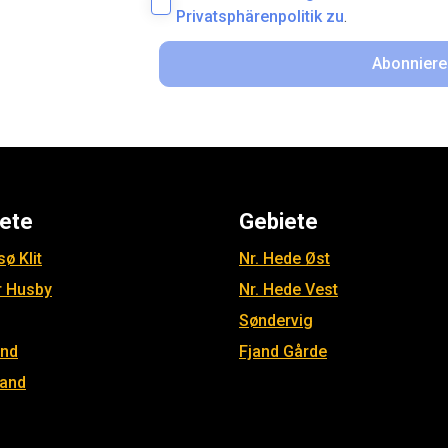
Privatsphärenpolitik zu
.
Abonniere
ete
Gebiete
ø Klit
Nr. Hede Øst
r Husby
Nr. Hede Vest
Søndervig
and
Fjand Gårde
jand