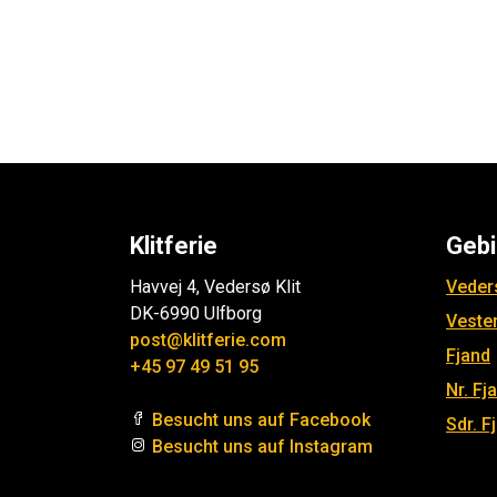
Klitferie
Gebi
Havvej 4, Vedersø Klit
Veders
DK-6990 Ulfborg
Veste
post@klitferie.com
Fjand
+45 97 49 51 95
Nr. Fj
Besucht uns auf Facebook
Sdr. F
Besucht uns auf Instagram