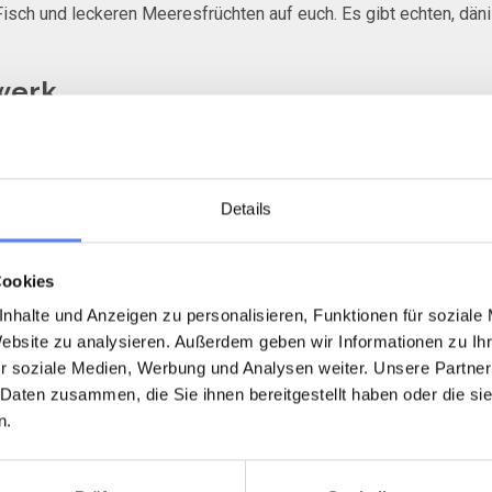
isch und leckeren Meeresfrüchten auf euch. Es gibt echten, dän
dwerk
, Schalen, Kaffeebecher und Teekannen. Besucht auch die Hornware
ntdeckt den Weihnachtsladen kurz vor Ringkøbing, der das ganze 
Details
anufaktur und leckere hausgemachte Kuchen. Hier gibt es auch 
Cookies
den Dünen weiden.
nhalte und Anzeigen zu personalisieren, Funktionen für soziale
e Mitbringsel
Website zu analysieren. Außerdem geben wir Informationen zu I
r soziale Medien, Werbung und Analysen weiter. Unsere Partner
 Daten zusammen, die Sie ihnen bereitgestellt haben oder die s
adtbummel in einem der charmanten Städtchen in unserer Nachba
n.