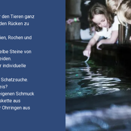
 den Tieren ganz
i den Rücken zu
aien, Rochen und
gelbe Steine von
eiden.
r individuelle
f Schatzsuche.
eis?
r eigenen Schmuck
skette aus
r Ohrringen aus