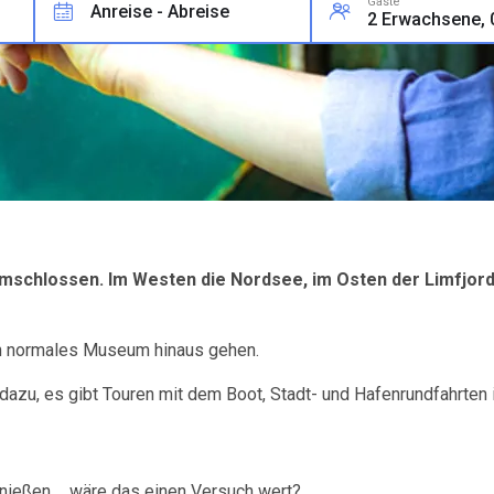
Gäste
Anreise - Abreise
mschlossen. Im Westen die Nordsee, im Osten der Limfjord
r ein normales Museum hinaus gehen.
azu, es gibt Touren mit dem Boot, Stadt- und Hafenrundfahrten 
nießen ... wäre das einen Versuch wert?