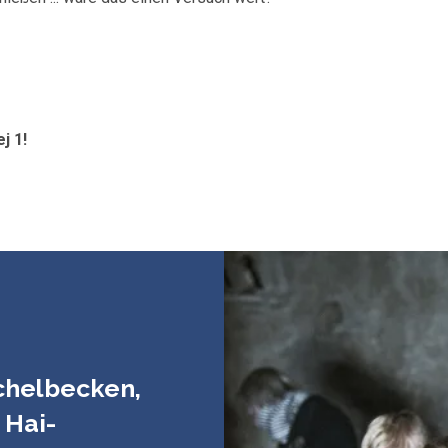
j 1!
ichelbecken,
 Hai-