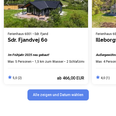
Ferienhaus 6001 • Sdr. Fjand
Ferienhaus 600
Sdr. Fjandvej 60
Illeborg
Im Frühjahr 2025 neu gebaut!
Außergewöhnl
Max. 5 Personen
1,5 km zum Wasser
2 Schlafzimmer
Gratis WLAN
Max. 4 Perso
G
ab
466,00 EUR
5,0 (2)
4,0 (1)
Alle zeigen und Datum wählen