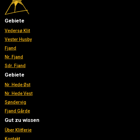
Gebiete
Vedersø Klit
Vester Husby
Fjand
Nr. Fjand
Sdr. Fjand
Gebiete
Nr. Hede Øst
Nr. Hede Vest
Søndervig
Fjand Gårde
Gut zu wissen
Über Klitferie
Kontakt