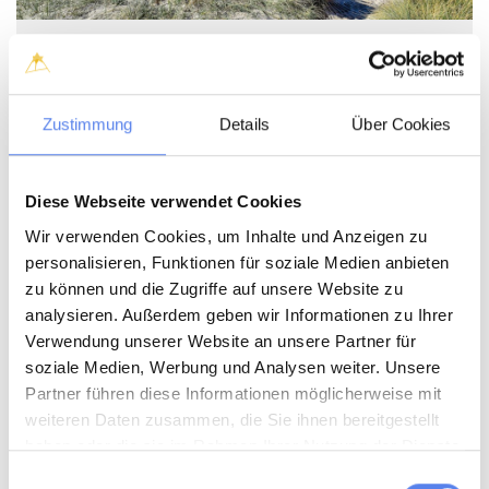
Weiter Sandstrand
Sand, Meer und Weite - soweit das Auge reicht.
Zustimmung
Details
Über Cookies
Hier könnt ihr wirklich ganz zur Ruhe kommen. Auch in der
Hochsaison habt ihr weite Teile des Strandes oft ganz für
euch allein.
Diese Webseite verwendet Cookies
Wir verwenden Cookies, um Inhalte und Anzeigen zu
personalisieren, Funktionen für soziale Medien anbieten
zu können und die Zugriffe auf unsere Website zu
analysieren. Außerdem geben wir Informationen zu Ihrer
Verwendung unserer Website an unsere Partner für
soziale Medien, Werbung und Analysen weiter. Unsere
Partner führen diese Informationen möglicherweise mit
weiteren Daten zusammen, die Sie ihnen bereitgestellt
haben oder die sie im Rahmen Ihrer Nutzung der Dienste
gesammelt haben.
Einwilligungsauswahl