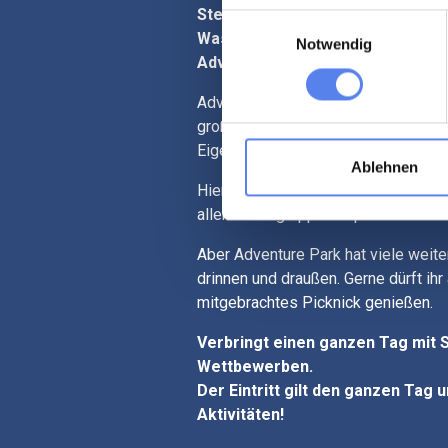
Steinumrandungen, hohen Bäume
Einwilligungsauswahl
Wasserspielen ist die Hauptattra
Notwendig
Adventure Parks.
Adventure Golf ist wie Minigolf, wir
großen Bahn mit Hindernissen und B
Eigentlich wie "richtiges Golf im Kle
Ablehnen
Hier können alle mitspielen und des
allen Altersgruppen super bebliebrt.
Aber Adventure Park hat viele weit
drinnen und draußen. Gerne dürft ihr
mitgebrachtes Picknick genießen.
Verbringt einen ganzen Tag mit 
Wettbewerben.
Der Eintritt gilt den ganzen Tag u
Aktivitäten!