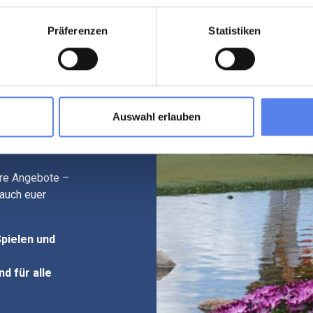
n und
ktion des
Präferenzen
Statistiken
d aber auf einer
unkern gespielt.
informat".
Auswahl erlauben
halb ist die Bahn bei
ere Angebote –
 auch euer
Spielen und
nd für alle