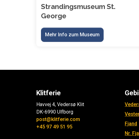
Strandingsmuseum St.
George
Mehr Info zum Museum
Klitferie
Gebi
Havvej 4, Vedersø Klit
Veders
DK-6990 Ulfborg
Veste
post@klitferie.com
Fjand
+45 97 49 51 95
Nr. Fj