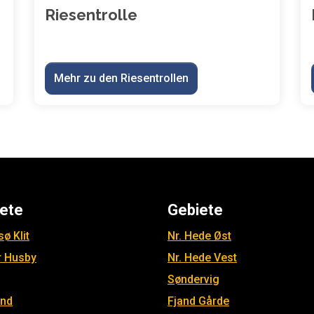
Riesentrolle
Mehr zu den Riesentrollen
ete
Gebiete
ø Klit
Nr. Hede Øst
r Husby
Nr. Hede Vest
Søndervig
and
Fjand Gårde