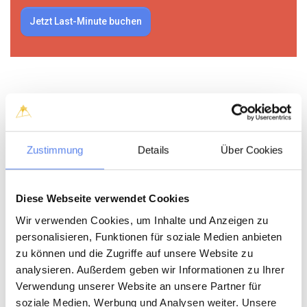
Jetzt Last-Minute buchen
3 gute Gründe für eine Last-Minute-
Buchung bei Klitferie:
Zustimmung
Details
Über Cookies
Wenn ihr euch für ein Last-Minute-Ferienhaus bei
Klitferie entscheidet, bekommt ihr einen richtig
Diese Webseite verwendet Cookies
guten Preis UND ein tolles Urlaubserlebnis.
Wir verwenden Cookies, um Inhalte und Anzeigen zu
Hier sind einige der Vorteile, auf die ihr euch freuen könnt:
personalisieren, Funktionen für soziale Medien anbieten
zu können und die Zugriffe auf unsere Website zu
Attraktive Preise:
Bei einer Last-Minute-Buchung könnt ihr
analysieren. Außerdem geben wir Informationen zu Ihrer
kräftig sparen - bis zu 50 % gegenüber dem Normalpreis.
Unsere Liste wird ständig aktualisiert, sodass ihr immer
Verwendung unserer Website an unsere Partner für
wieder die Chance habt, ein tolles Ferienhaus zu einem
soziale Medien, Werbung und Analysen weiter. Unsere