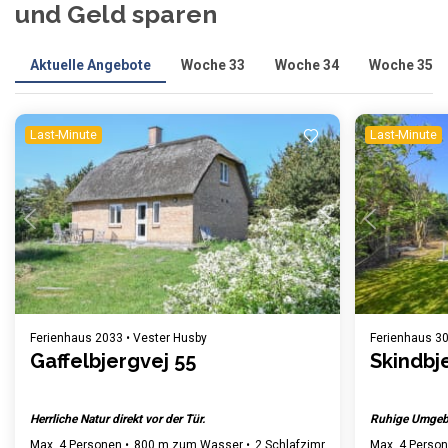
und Geld sparen
Aktuelle Angebote
Woche 33
Woche 34
Woche 35
Last-Minute
Last-Minute
Einen Moment Geduld ...
Ferienhaus 2033 • Vester Husby
Ferienhaus 303
Gaffelbjergvej 55
Skindbj
Herrliche Natur direkt vor der Tür.
Ruhige Umgebu
Max. 4 Personen
800 m zum Wasser
2 Schlafzimmer
Gratis WLAN
Max. 4 Perso
Ge