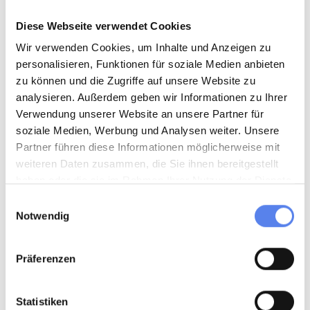
oder bei einem ruhigen Moment am Strand genießen, wo du
vielleicht das erste Bernsteinstück des Jahres findest.
Diese Webseite verwendet Cookies
Wir verwenden Cookies, um Inhalte und Anzeigen zu
personalisieren, Funktionen für soziale Medien anbieten
zu können und die Zugriffe auf unsere Website zu
analysieren. Außerdem geben wir Informationen zu Ihrer
Verwendung unserer Website an unsere Partner für
soziale Medien, Werbung und Analysen weiter. Unsere
Partner führen diese Informationen möglicherweise mit
weiteren Daten zusammen, die Sie ihnen bereitgestellt
haben oder die sie im Rahmen Ihrer Nutzung der Dienste
gesammelt haben.
Einwilligungsauswahl
Notwendig
Präferenzen
Osterferien für Groß und Klein
Statistiken