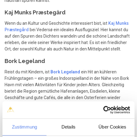
hautnah spüren kannst.
Kaj Munks Præstegård
Wenn du an Kultur und Geschichte interessiert bist, ist
Kaj Munks
Præstegård
bei Vedersø ein ideales Ausflugsziel. Hier kannst du
auf den Spuren des Dichters wandeln und die schöne Landschaft
erleben, die viele seiner Werke inspiriert hat. Es ist ein friedlicher
Ort, der sowohl Kultur als auch Natur in den Mittelpunkt stellt.
Bork Legeland
Reist du mit Kindern, ist
Bork Legeland
ein Hit an kühleren
Frühlingstagen – ein großes Indoorspielland in der Nähe von Bork
Havn mit vielen Aktivitäten für Kinder jeden Alters. Gleichzeitig
bietet die Region gemütliche Hafenanlagen, Eisdielen, kleine
Geschäfte und gute Cafés, die alle in den Osterferien wieder
öffnen.
Naturerlebnisse
Zustimmung
Details
Über Cookies
Außerdem kannst du die westjütländische Natur bei Wanderungen
in der
Husby Klitplantage
, Radtouren entlang des Nissum Fjord