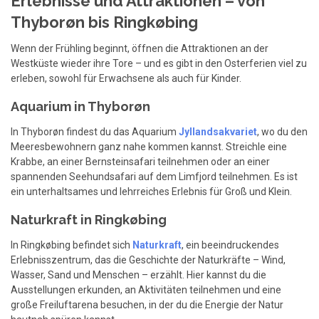
Erlebnisse und Attraktionen – von
Thyborøn bis Ringkøbing
Wenn der Frühling beginnt, öffnen die Attraktionen an der
Westküste wieder ihre Tore – und es gibt in den Osterferien viel zu
erleben, sowohl für Erwachsene als auch für Kinder.
Aquarium in Thyborøn
In Thyborøn findest du das Aquarium
Jyllandsakvariet
, wo du den
Meeresbewohnern ganz nahe kommen kannst. Streichle eine
Krabbe, an einer Bernsteinsafari teilnehmen oder an einer
spannenden Seehundsafari auf dem Limfjord teilnehmen. Es ist
ein unterhaltsames und lehrreiches Erlebnis für Groß und Klein.
Naturkraft in Ringkøbing
In Ringkøbing befindet sich
Naturkraft
, ein beeindruckendes
Erlebnisszentrum, das die Geschichte der Naturkräfte – Wind,
Wasser, Sand und Menschen – erzählt. Hier kannst du die
Ausstellungen erkunden, an Aktivitäten teilnehmen und eine
große Freiluftarena besuchen, in der du die Energie der Natur