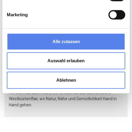
Die Osterferien sind eine Zeit, in der sowohl Paare wie auch
Familien mit Kindern an die Westküste reisen.
Marketing
Für die Erwachsenen bedeutet der Urlaub Ruhe, Natur und
Frühlingsstimmung – für Familien mit Kindern bietet er
vielfältige Spielmöglichkeiten in den Dünen, Eiersuchen im
Garten und massenhaft frische Luft.
Alle zulassen
Ferienhäuser für jeden Geschmack
Auswahl erlauben
Bei Klitferie findest du Ferienhäuser in allen Größen – von
romantischen, kleinen Häuschen nur für zwei bis hin zu richtig
großen Familienhäusern mit Spielzimmer, Swimming Pool
Ablehnen
und ausreichend Platz für alle.
Mit wem du auch reist, hier erlebst du das authentische
Westküstenflair, wo Natur, Nähe und Gemütlichkeit Hand in
Hand gehen.