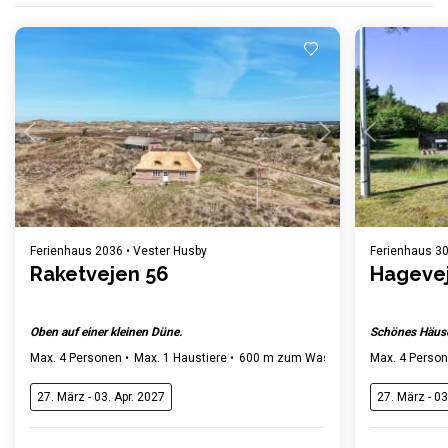
Einen Moment Geduld ...
Einen Mom
Ferienhaus 2036 • Vester Husby
Ferienhaus 303
Raketvejen 56
Hagevej
Oben auf einer kleinen Düne.
Schönes Häusc
Max. 4 Personen
Max. 1 Haustiere
600 m zum Wasser
2 Schlafzimmer
Max. 4 Perso
27. März - 03. Apr. 2027
27. März - 03