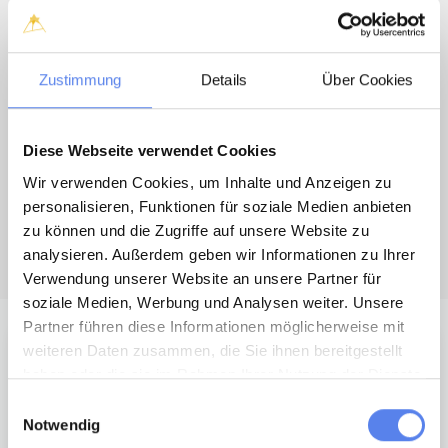
Einen richtig großen Spielplatz
gibt es in der Skolegade. Fahrt
hinter der Schleuse nach rechts und folgt der Straße. Nach der
Linkskurve seht ihr ihn schon auf der linken Seite. Hier gibt es ein
Zustimmung
Details
Über Cookies
riesiges Hüpfkissen und viele schöne Klettergeräte.
Museum.
Besucht das tolle St. George Strandingsmuseum!
Diese Webseite verwendet Cookies
Gut für 2- und 4-Beiner!
In Thorsminde fühlt sich auch euer
Hund
wohl. Am Kiosk - dort, wo es die leckeren Pommes gibt - findet ihr
Wir verwenden Cookies, um Inhalte und Anzeigen zu
schöne, windgeschützte Freisitze, hier darf er mit. Und an den
personalisieren, Funktionen für soziale Medien anbieten
weiten Stränden nach Norden und Süden könnt ihr nach
zu können und die Zugriffe auf unsere Website zu
Herzenslust Gassi gehen.
analysieren. Außerdem geben wir Informationen zu Ihrer
Verwendung unserer Website an unsere Partner für
soziale Medien, Werbung und Analysen weiter. Unsere
Partner führen diese Informationen möglicherweise mit
weiteren Daten zusammen, die Sie ihnen bereitgestellt
Holstebro
haben oder die sie im Rahmen Ihrer Nutzung der Dienste
gesammelt haben.
Einwilligungsauswahl
Notwendig