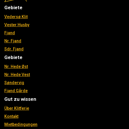
Gebiete
Vedersø Klit
Vester Husby
Fjand
Nr. Fjand
Sdr. Fjand
Gebiete
Nr. Hede Øst
Nr. Hede Vest
Søndervig
Fjand Gårde
Gut zu wissen
Über Klitferie
Kontakt
Mietbedingungen