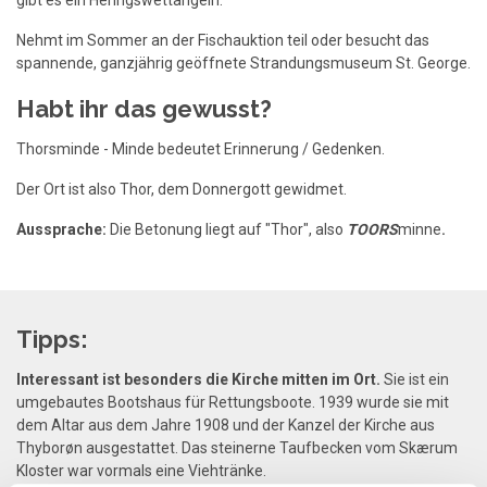
gibt es ein Heringswettangeln.
Nehmt im Sommer an der Fischauktion teil oder besucht das
spannende, ganzjährig geöffnete Strandungsmuseum St. George.
Habt ihr das gewusst?
Thorsminde - Minde bedeutet Erinnerung / Gedenken.
Der Ort ist also Thor, dem Donnergott gewidmet.
Aussprache:
Die Betonung liegt auf "Thor", also
TOORS
minne
.
Tipps:
Interessant ist besonders die Kirche mitten im Ort.
Sie ist ein
umgebautes Bootshaus für Rettungsboote. 1939 wurde sie mit
dem Altar aus dem Jahre 1908 und der Kanzel der Kirche aus
Thyborøn ausgestattet. Das steinerne Taufbecken vom Skærum
Kloster war vormals eine Viehtränke.