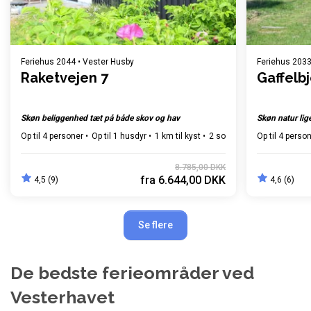
Feriehus 2044 • Vester Husby
Feriehus 2033
Raketvejen 7
Gaffelb
Skøn beliggenhed tæt på både skov og hav
Skøn natur lig
Op til 4 personer
Op til 1 husdyr
1 km til kyst
2 soverum
Op til 4 perso
Gratis Wi-Fi
8.785,00 DKK
fra
6.644,00 DKK
4,5 (9)
4,6 (6)
Se flere
De bedste ferieområder ved
Vesterhavet