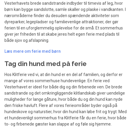
Vesterhavets brede sandstrande indbyder til timevis af leg, hvor
børn kan bygge sandslotte, samle skaller og plaske i vandkanten. I
nærområderne finder du desuden spændende aktiviteter som
dyreparker, legepladser og familievenlige attraktioner, der gør
ferien til en uforglemmelig oplevelse for de små. Et sommerhus
giver jer friheden til at skabe jeres helt egen ferie med plads til
både sjov og afslapning.
Læs mere om ferie med børn
Tag din hund med på ferie
Hos Klitferie ved vi, at din hund er en del af familien, og derfor er
mange af vores sommerhuse hundevenlige. En ferie ved
Vesterhavet er ideel for både dig og din firbenede ven. De brede
sandstrande og det omkringliggende klitlandskab giver uendelige
muligheder for lange gåture, hvor både du og din hund kan nyde
den friske havluft. Flere af vores ferieområder byder også på
hundeskove og naturstier, hvor din hund kan løbe frit og trygt. Med
et hundevenligt sommerhus fra Klitferie får du en ferie, hvor både
to- og firbenede gæster kan slappe af og føle sig hjemme.