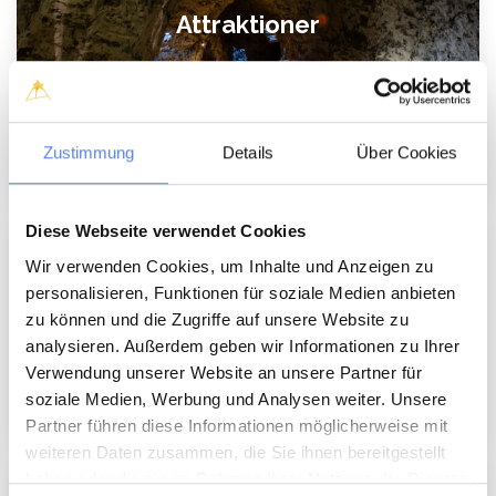
Attraktioner
Zustimmung
Details
Über Cookies
Diese Webseite verwendet Cookies
Byer
Wir verwenden Cookies, um Inhalte und Anzeigen zu
personalisieren, Funktionen für soziale Medien anbieten
zu können und die Zugriffe auf unsere Website zu
analysieren. Außerdem geben wir Informationen zu Ihrer
Verwendung unserer Website an unsere Partner für
soziale Medien, Werbung und Analysen weiter. Unsere
Partner führen diese Informationen möglicherweise mit
weiteren Daten zusammen, die Sie ihnen bereitgestellt
haben oder die sie im Rahmen Ihrer Nutzung der Dienste