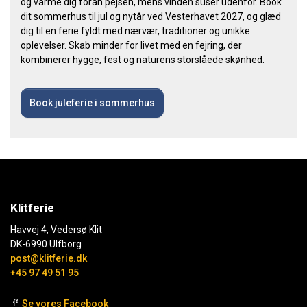
og varme dig foran pejsen, mens vinden suser udenfor. Book
dit sommerhus til jul og nytår ved Vesterhavet 2027, og glæd
dig til en ferie fyldt med nærvær, traditioner og unikke
oplevelser. Skab minder for livet med en fejring, der
kombinerer hygge, fest og naturens storslåede skønhed.
Book juleferie i sommerhus
Klitferie
Havvej 4, Vedersø Klit
DK-6990 Ulfborg
post@klitferie.dk
+45 97 49 51 95
Se vores Facebook