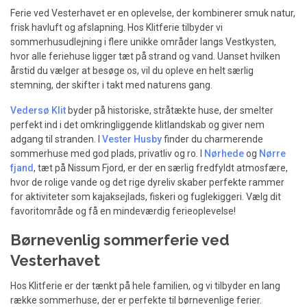
Ferie ved Vesterhavet er en oplevelse, der kombinerer smuk natur,
frisk havluft og afslapning. Hos Klitferie tilbyder vi
sommerhusudlejning i flere unikke områder langs Vestkysten,
hvor alle feriehuse ligger tæt på strand og vand. Uanset hvilken
årstid du vælger at besøge os, vil du opleve en helt særlig
stemning, der skifter i takt med naturens gang.
Vedersø Klit
byder på historiske, stråtækte huse, der smelter
perfekt ind i det omkringliggende klitlandskab og giver nem
adgang til stranden. I
Vester Husby
finder du charmerende
sommerhuse med god plads, privatliv og ro. I
Nørhede
og
Nørre
fjand
, tæt på Nissum Fjord, er der en særlig fredfyldt atmosfære,
hvor de rolige vande og det rige dyreliv skaber perfekte rammer
for aktiviteter som kajaksejlads, fiskeri og fuglekiggeri. Vælg dit
favoritområde og få en mindeværdig ferieoplevelse!
Børnevenlig sommerferie ved
Vesterhavet
Hos Klitferie er der tænkt på hele familien, og vi tilbyder en lang
række sommerhuse, der er perfekte til børnevenlige ferier.