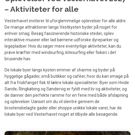
– Aktiviteter for alle
Vesterhavet inviterer til uforglemmelige oplevelser for alle aldre.
De mange attraktioner langs Vestkysten byder på noget for
enhver smag. Besøg fascinerende historiske steder, oplev
interaktive museer eller lad børnene udforske dyreparker og
legepladser. Hvis du søger mere eventyrlige aktiviteter, kan du
prøve kræfter med windsurfing, kitesurfing eller fiskeri i det
brusende hav.
De lokale byer langs kysten emmer af charme og byder på
hyggelige gågader, små butikker og caféer, hvor du kan smage på
alt fra friskfanget fisk til lækre lokale specialiteter. Byer som Hvide
Sande, Ringkøbing og Søndervig er fyldt med liv og aktiviteter, og
de danner den perfekte ramme for en ferie med både afslapning
og oplevelser. Uanset om du vil slentre gennem de
brostensbelagte gader eller shoppe unikke lokale varer, har de
lokale byer ved Vesterhavet noget at tilbyde alle besøgende.