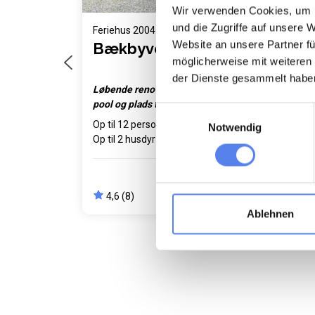
Wir verwenden Cookies, um I
und die Zugriffe auf unsere 
Feriehus 2004 • Vester Husby
Feri
Website an unsere Partner fü
Bækbyvej 95
Bæ
möglicherweise mit weiteren
der Dienste gesammelt habe
Løbende renoveret feriehus med
Feri
pool og plads til 2 familier
nyer
Einwilligungsauswahl
Op til 12 personer
Op ti
Notwendig
Op til 2 husdyr
1,9 km til kyst
2,35 
6 soverum
Gratis Wi-Fi
Grati
14.062,50 DKK
4,
fra
12.678,50
4,6 (8)
DKK
Ablehnen