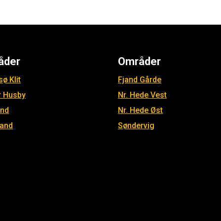
åder
Områder
ø Klit
Fjand Gårde
r Husby
Nr. Hede Vest
and
Nr. Hede Øst
jand
Søndervig