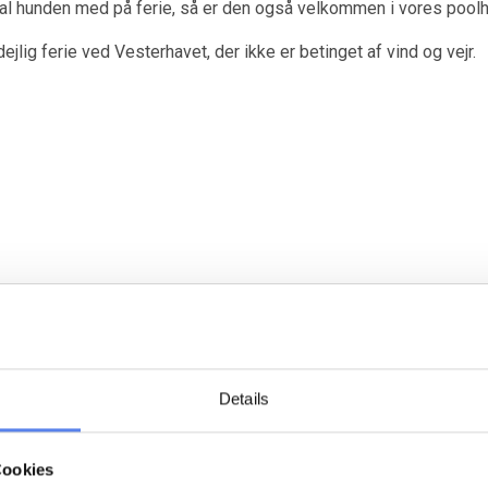
 Skal hunden med på ferie, så er den også velkommen i vores pool
lig ferie ved Vesterhavet, der ikke er betinget af vind og vejr.
Last minute
Nyrenoveret
Indlæser...
Indlæser...
Details
Cookies