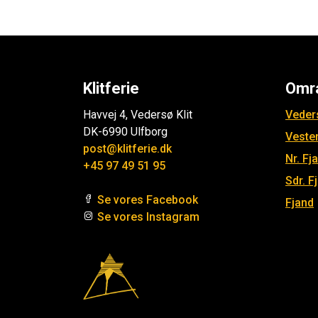
Klitferie
Omr
Havvej 4, Vedersø Klit
Veders
DK-6990 Ulfborg
Veste
post@klitferie.dk
Nr. Fj
+45 97 49 51 95
Sdr. F
Se vores Facebook
Fjand
Se vores Instagram