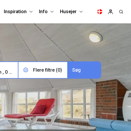
Inspiration
Info
Husejer
Flere filtre (0)
2 voksne, 0 børn , 0 husdyr