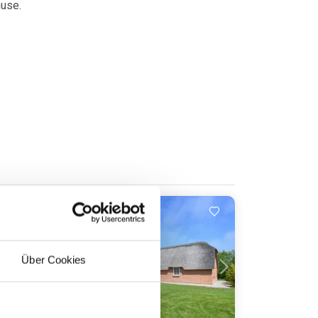
huse.
Indlæser...
Über Cookies