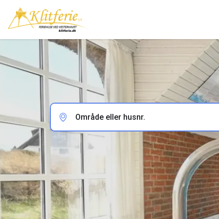
Område eller husnr.