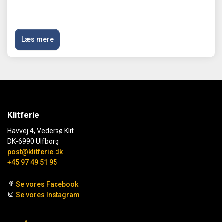
Læs mere
Klitferie
Havvej 4, Vedersø Klit
DK-6990 Ulfborg
post@klitferie.dk
+45 97 49 51 95
Se vores Facebook
Se vores Instagram