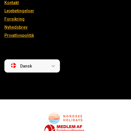
Kontakt
Lejebetingelser
Forsikring
Nyhedsbrev
Privatlivspolitik
Dansk