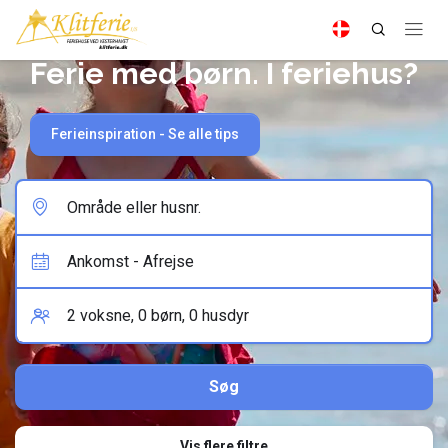
Ferie med børn. I feriehus?
Ferieinspiration - Se alle tips
Vis flere filtre