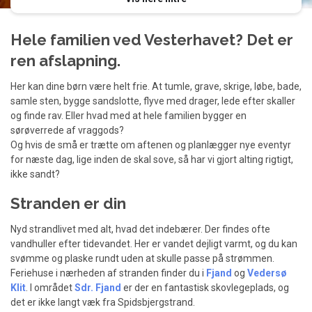
Hele familien ved Vesterhavet? Det er
ren afslapning.
Her kan dine børn være helt frie. At tumle, grave, skrige, løbe, bade,
samle sten, bygge sandslotte, flyve med drager, lede efter skaller
og finde rav. Eller hvad med at hele familien bygger en
sørøverrede af vraggods?
Og hvis de små er trætte om aftenen og planlægger nye eventyr
for næste dag, lige inden de skal sove, så har vi gjort alting rigtigt,
ikke sandt?
Stranden er din
Nyd strandlivet med alt, hvad det indebærer. Der findes ofte
vandhuller efter tidevandet. Her er vandet dejligt varmt, og du kan
svømme og plaske rundt uden at skulle passe på strømmen.
Feriehuse i nærheden af stranden finder du i
Fjand
og
Vedersø
Klit
. I området
Sdr. Fjand
er der en fantastisk skovlegeplads, og
det er ikke langt væk fra Spidsbjergstrand.