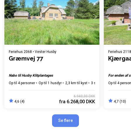
Indlæser...
Feriehus 2068 • Vester Husby
Feriehus 2118
Græmvej 77
Kjærgaa
Nabo til Husby Klitplantages
For enden af s
Op til 4 personer
Op til 1 husdyr
2,3 km til kyst
3 soverum
Op til 4 perso
Gratis Wi-Fi
6.940,00 DKK
fra
6.268,00 DKK
4,6 (4)
4,7 (10)
Se flere