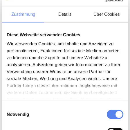
Danfoss gulvvarme
Zustimmung
Details
Über Cookies
LED-betjeningspanel
Diese Webseite verwendet Cookies
Sauna
Wir verwenden Cookies, um Inhalte und Anzeigen zu
personalisieren, Funktionen für soziale Medien anbieten
Temperatur og timer
zu können und die Zugriffe auf unsere Website zu
analysieren. Außerdem geben wir Informationen zu Ihrer
Toilet
Verwendung unserer Website an unsere Partner für
soziale Medien, Werbung und Analysen weiter. Unsere
Det er bedre at skylle oftere undervejs
Partner führen diese Informationen möglicherweise mit
weiteren Daten zusammen, die Sie ihnen bereitgestellt
haben oder die sie im Rahmen Ihrer Nutzung der Dienste
Spabad
gesammelt haben.
Einwilligungsauswahl
Notwendig
Er vandstanden høj nok?