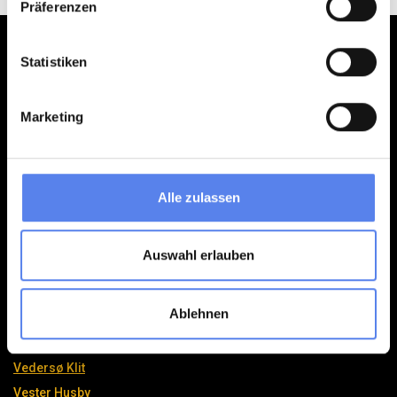
Präferenzen
Statistiken
Klitferie
Havvej 4, Vedersø Klit
Marketing
DK-6990 Ulfborg
post@klitferie.dk
+45 97 49 51 95
Alle zulassen
Se vores Facebook
Se vores Instagram
Auswahl erlauben
Ablehnen
Områder
Vedersø Klit
Vester Husby