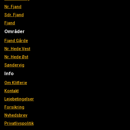
Nr. Fjand
Sdr. Fjand
Fjand
Områder
Fjand Gårde
Nr. Hede Vest
Nr. Hede Øst
Søndervig
Info
Om Klitferie
Kontakt
Lejebetingelser
Forsikring
Nyhedsbrev
Privatlivspolitik