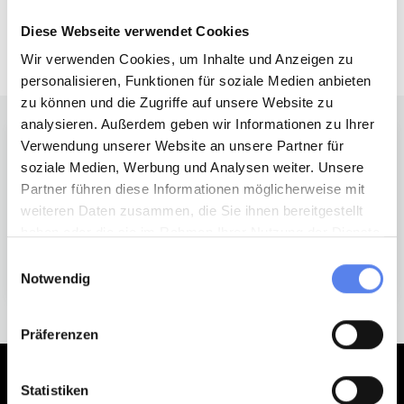
For alle ophold fra 1. januar 2027 er rejseafbestillingsforsikringen
Diese Webseite verwendet Cookies
inkluderet.
Wir verwenden Cookies, um Inhalte und Anzeigen zu
personalisieren, Funktionen für soziale Medien anbieten
zu können und die Zugriffe auf unsere Website zu
analysieren. Außerdem geben wir Informationen zu Ihrer
Verwendung unserer Website an unsere Partner für
CODAN
soziale Medien, Werbung und Analysen weiter. Unsere
Partner führen diese Informationen möglicherweise mit
weiteren Daten zusammen, die Sie ihnen bereitgestellt
haben oder die sie im Rahmen Ihrer Nutzung der Dienste
gesammelt haben.
Einwilligungsauswahl
Notwendig
Präferenzen
Statistiken