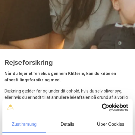
Rejseforsikring
Når du lejer et feriehus gennem Klitferie, kan du købe en
afbestillingsforsikring med.
Dækning gælder før og under dit ophold, hvis du selv bliver syg,
eller hvis du er nødt til at annullere lejeaftalen på grund af alvorlig
sygdom i familien.
Præmien for afbestillingsforsikringen er 6% af lejebeløbet.
Den kan ikke refunderes, hvis lejekontrakten annulleres.
Zustimmung
Details
Über Cookies
Bookinger for 2027