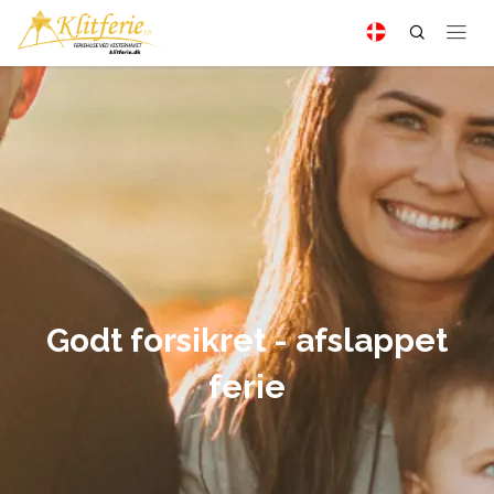
Godt forsikret - afslappet
ferie