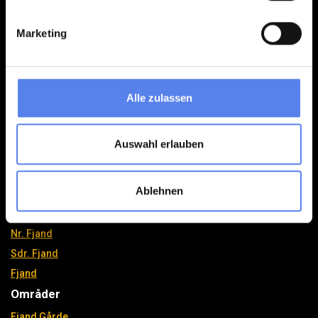
Klitferie
Havvej 4, Vedersø Klit
Marketing
DK-6990 Ulfborg
post@klitferie.dk
+45 97 49 51 95
Alle zulassen
Se vores Facebook
Se vores Instagram
Auswahl erlauben
Områder
Ablehnen
Vedersø Klit
Vester Husby
Nr. Fjand
Sdr. Fjand
Fjand
Områder
Fjand Gårde