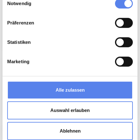
Nørhede Vest
Notwendig
Präferenzen
Statistiken
Marketing
Nørhede Øst
Alle zulassen
Auswahl erlauben
Ablehnen
Sdr. Fjand