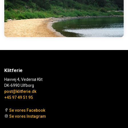
Klitferie
Havvej 4, Vedersø Klit
DK-6990 Ulfborg
post@klitferie.dk
+45 97 49 51 95
Se vores Facebook
Se vores Instagram