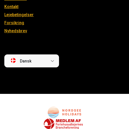
Kontakt
Lejebetingelser
Forsikring
Nyhedsbrev
Dansk