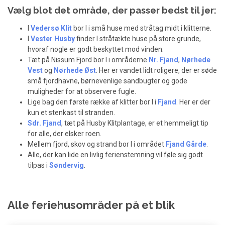
Vælg blot det område, der passer bedst til jer:
I
Vedersø Klit
bor I i små huse med stråtag midt i klitterne.
I
Vester Husby
finder I stråtækte huse på store grunde,
hvoraf nogle er godt beskyttet mod vinden.
Tæt på Nissum Fjord bor I i områderne
Nr. Fjand
,
Nørhede
Vest
og
Nørhede Øst
. Her er vandet lidt roligere, der er søde
små fjordhavne, børnevenlige sandbugter og gode
muligheder for at observere fugle.
Lige bag den første række af klitter bor I i
Fjand
. Her er der
kun et stenkast til stranden.
Sdr. Fjand
, tæt på Husby Klitplantage, er et hemmeligt tip
for alle, der elsker roen.
Mellem fjord, skov og strand bor I i området
Fjand Gårde
.
Alle, der kan lide en livlig ferienstemning vil føle sig godt
tilpas i
Søndervig
.
Alle feriehusområder på et blik