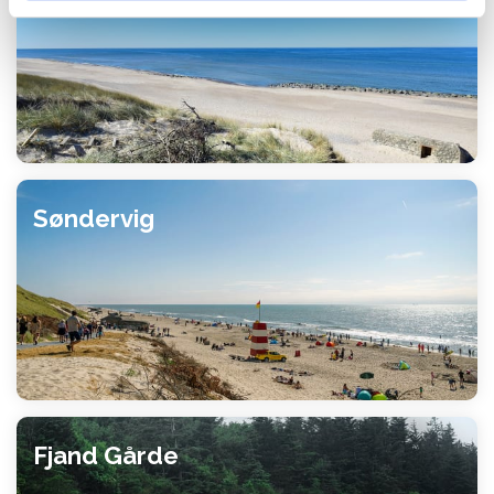
Søndervig
Fjand Gårde