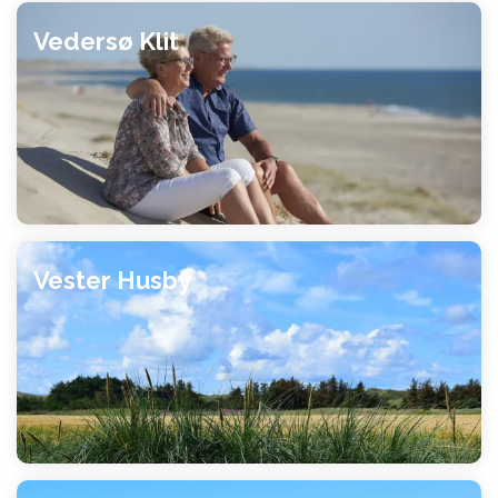
Vedersø Klit
Vester Husby