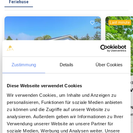
Feriehuse
Last minute
Indlæser...
Zustimmung
Details
Über Cookies
Feriehus 5001 • Nr. Hede Vest
Feriehus 5003
Diese Webseite verwendet Cookies
Ranunkelvej 351
Erantisv
Wir verwenden Cookies, um Inhalte und Anzeigen zu
personalisieren, Funktionen für soziale Medien anbieten
Dejlig udestue og indhegnet grund
Lys udestue o
zu können und die Zugriffe auf unsere Website zu
Op til 4 personer
Op til 1 husdyr
550 m til kyst
2 soverum
Op til 4 perso
Gratis Wi-Fi
analysieren. Außerdem geben wir Informationen zu Ihrer
Verwendung unserer Website an unsere Partner für
soziale Medien, Werbung und Analysen weiter. Unsere