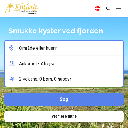
Smukke kyster ved fjorden
Vis flere filtre