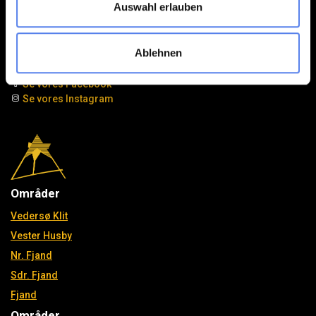
Auswahl erlauben
Havvej 4, Vedersø Klit
DK-6990 Ulfborg
post@klitferie.dk
+45 97 49 51 95
Ablehnen
Se vores Facebook
Se vores Instagram
Områder
Vedersø Klit
Vester Husby
Nr. Fjand
Sdr. Fjand
Fjand
Områder