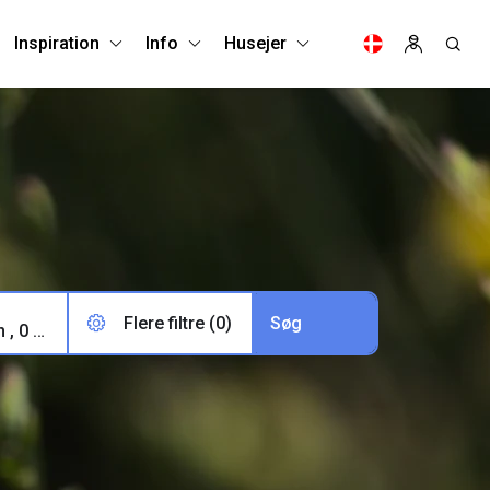
Inspiration
Info
Husejer
Flere filtre (0)
2 voksne, 0 børn , 0 husdyr