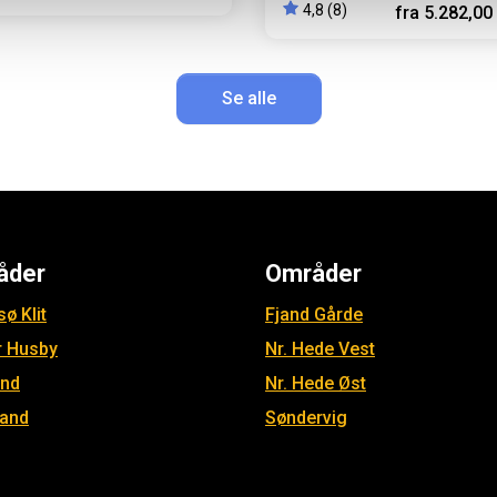
4,8 (8)
fra
5.282,00
Se alle
åder
Områder
ø Klit
Fjand Gårde
r Husby
Nr. Hede Vest
and
Nr. Hede Øst
jand
Søndervig