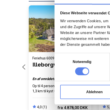
Nyb
Diese Webseite verwendet 
Wir verwenden Cookies, um I
Indlæser...
und die Zugriffe auf unsere 
Website an unsere Partner fü
möglicherweise mit weiteren
der Dienste gesammelt habe
Einwilligungsauswahl
Feriehus 6009 • Sdr. Fjand
Ferie
Notwendig
Illeborgvej 20
Sd
En af områdets største grund
Nyt 
Op til 4 personer
Op til 1 husdyr
Op ti
1,3 km til kyst
2 soverum
2 so
Ablehnen
Gratis Wi-Fi
Opv
4,0 (1)
5,
fra
4.878,00 DKK