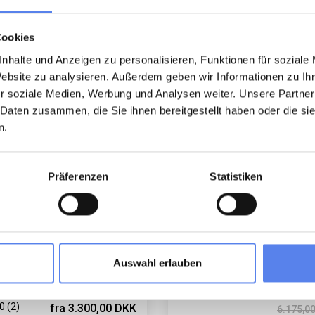
ygget
Last minute
Cookies
nhalte und Anzeigen zu personalisieren, Funktionen für soziale
Indlæser...
Indlæser...
Website zu analysieren. Außerdem geben wir Informationen zu I
r soziale Medien, Werbung und Analysen weiter. Unsere Partner
 Daten zusammen, die Sie ihnen bereitgestellt haben oder die s
n.
hus 6001 • Sdr. Fjand
Feriehus 6006 • Sdr. Fjand
Präferenzen
Statistiken
r. Fjandvej 60
Sdr. Fjandvej 66
feriehus fra 2025
Charmerende feriebolig på sto
grund.
l 5 personer
1,5 km til kyst
verum
Gratis Wi-Fi
Op til 4 personer
Op til 1 husd
Auswahl erlauben
askemaskine
2,1 km til kyst
2 soverum
Gratis Wi-Fi
0 (2)
fra
3.300,00 DKK
6.175,0