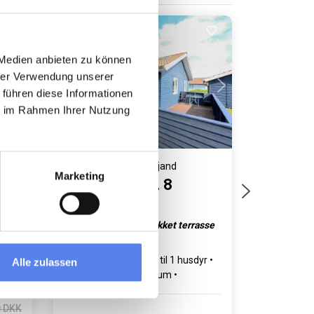
 Medien anbieten zu können
Indlæser...
hrer Verwendung unserer
 führen diese Informationen
ie im Rahmen Ihrer Nutzung
Feriehus 6016 • Sdr. Fjand
Marketing
Fjand Strand 8
r
Flot hus med overdækket terrasse
og hund tilladt.
yr
Op til 4 personer
Op til 1 husdyr
Alle zulassen
1 km til kyst
2 soverum
Gratis Wi-Fi
0 DKK