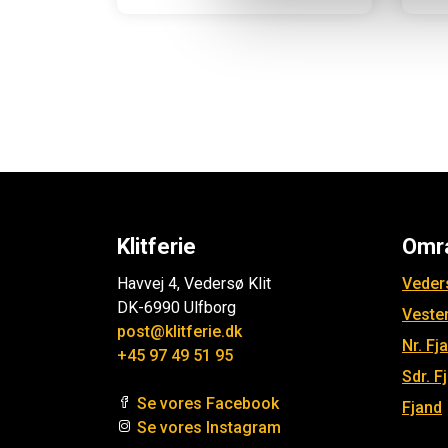
Klitferie
Omr
Havvej 4, Vedersø Klit
Veders
DK-6990 Ulfborg
Veste
post@klitferie.dk
Nr. Fj
+45 97 49 51 95
Sdr. F
Se vores Facebook
Fjand
Se vores Instagram