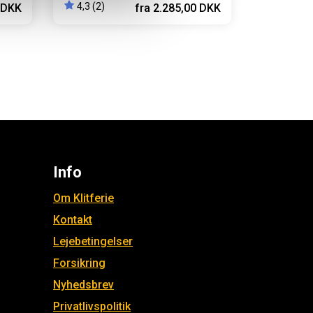
4,3 (2)
 DKK
fra
2.285,00 DKK
Info
Om Klitferie
Kontakt
Lejebetingelser
Forsikring
Nyhedsbrev
Privatlivspolitik