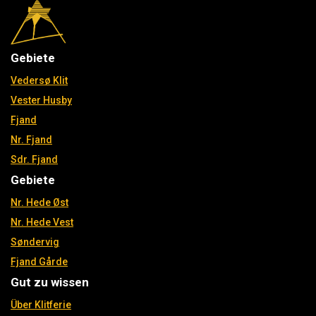
Gebiete
Vedersø Klit
Vester Husby
Fjand
Nr. Fjand
Sdr. Fjand
Gebiete
Nr. Hede Øst
Nr. Hede Vest
Søndervig
Fjand Gårde
Gut zu wissen
Über Klitferie