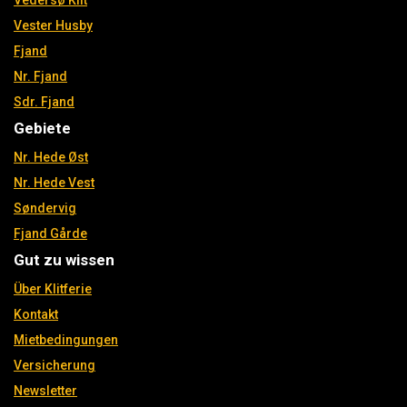
Vedersø Klit
Vester Husby
Fjand
Nr. Fjand
Sdr. Fjand
Gebiete
Nr. Hede Øst
Nr. Hede Vest
Søndervig
Fjand Gårde
Gut zu wissen
Über Klitferie
Kontakt
Mietbedingungen
Versicherung
Newsletter