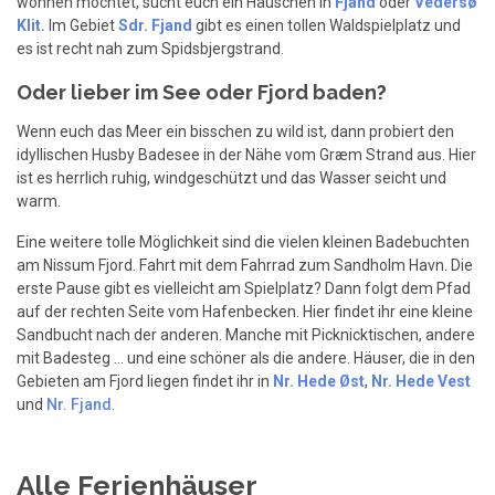
wohnen möchtet, sucht euch ein Häuschen in
Fjand
oder
Vedersø
Klit.
Im Gebiet
Sdr. Fjand
gibt es einen tollen Waldspielplatz und
es ist recht nah zum Spidsbjergstrand.
Oder lieber im See oder Fjord baden?
Wenn euch das Meer ein bisschen zu wild ist, dann probiert den
idyllischen Husby Badesee in der Nähe vom Græm Strand aus. Hier
ist es herrlich ruhig, windgeschützt und das Wasser seicht und
warm.
Eine weitere tolle Möglichkeit sind die vielen kleinen Badebuchten
am Nissum Fjord. Fahrt mit dem Fahrrad zum Sandholm Havn. Die
erste Pause gibt es vielleicht am Spielplatz? Dann folgt dem Pfad
auf der rechten Seite vom Hafenbecken. Hier findet ihr eine kleine
Sandbucht nach der anderen. Manche mit Picknicktischen, andere
mit Badesteg ... und eine schöner als die andere. Häuser, die in den
Gebieten am Fjord liegen findet ihr in
Nr. Hede Øst
,
Nr. Hede Vest
und
Nr. Fjand
.
Alle Ferienhäuser