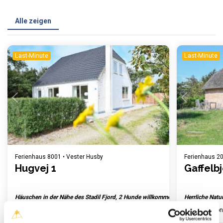
Alle zeigen
Last-Minute
Last-Minute
Einen Moment Geduld ...
Ferienhaus 8001 • Vester Husby
Ferienhaus 20
Hugvej 1
Gaffelb
Häuschen in der Nähe des Stadil Fjord, 2 Hunde willkommen
Herrliche Natur
Max. 4 Personen
Max. 2 Haustiere
1,8 km zum Wasser
2 Schlafzimme
Max. 4 Perso