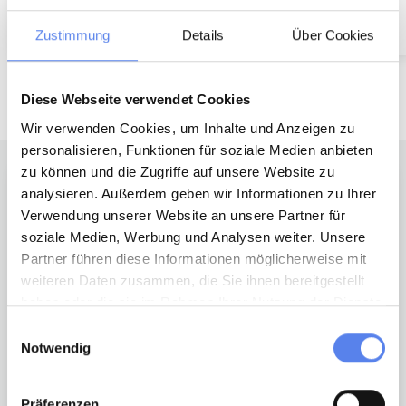
771,00 EUR
ab
660,00 EUR
4,7 (7)
4,6 (6)
Zustimmung
Details
Über Cookies
Mehr sehen
Diese Webseite verwendet Cookies
Wir verwenden Cookies, um Inhalte und Anzeigen zu
personalisieren, Funktionen für soziale Medien anbieten
zu können und die Zugriffe auf unsere Website zu
analysieren. Außerdem geben wir Informationen zu Ihrer
Verwendung unserer Website an unsere Partner für
soziale Medien, Werbung und Analysen weiter. Unsere
Partner führen diese Informationen möglicherweise mit
weiteren Daten zusammen, die Sie ihnen bereitgestellt
haben oder die sie im Rahmen Ihrer Nutzung der Dienste
gesammelt haben.
Einwilligungsauswahl
Notwendig
Aktiv sein
Präferenzen