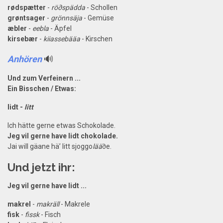
rødspætter
-
rö∂spädda
- Schollen
grøntsager
-
grönnsäja
- Gemüse
æbler
-
eebla
- Äpfel
kirsebær
-
kiiassebääa
- Kirschen
Anhören
🔊
Und zum Verfeinern ...
Ein Bisschen / Etwas:
lidt -
litt
Ich hätte gerne etwas Schokolade.
Jeg vil gerne have lidt chokolade.
Jai will gäane hä’ litt sjoggo
lää
∂e.
Und jetzt ihr:
Jeg vil gerne have lidt ...
makrel
-
makräll
- Makrele
fisk
-
fissk
- Fisch