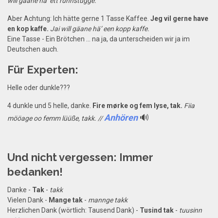
will gäane hä’ ett runnstügge.
Aber Achtung: Ich hätte gerne 1 Tasse Kaffee.
Jeg vil gerne have
en kop kaffe.
Jai will gäane hä’ een kopp kaffe.
Eine Tasse - Ein Brötchen ... na ja, da unterscheiden wir ja im
Deutschen auch.
Für Experten:
Helle oder dunkle???
4 dunkle und 5 helle, danke.
Fire mørke og fem lyse, tak.
Fiia
Anhören
🔊
mööage oo femm lüüße, takk. //
Und nicht vergessen: Immer
bedanken!
Danke -
Tak
-
takk
Vielen Dank -
Mange tak
-
mannge takk
Herzlichen Dank (wörtlich: Tausend Dank) -
Tusind tak
-
tuusinn