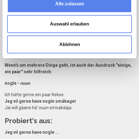
Alle zulassen
kød -
kö
∂ - Fleisch und
rødspætte -
rö
∂
spädde
- Scholle oder
chokolade -
sjoggolää∂e
- Schokolade.
Auswahl erlauben
Anhören
🔊
Ablehnen
Für Experten
Wenn's um mehrere Dinge geht, ist auch der Ausdruck "einige,
ein paar" sehr hilfreich:
nogle -
nuun
Ich hätte gerne ein paar Kekse.
Jeg vil gerne have nogle småkager
Jai will gäane hä’ nuun smoakääja.
Probiert's aus:
Jeg vil gerne have nogle ...