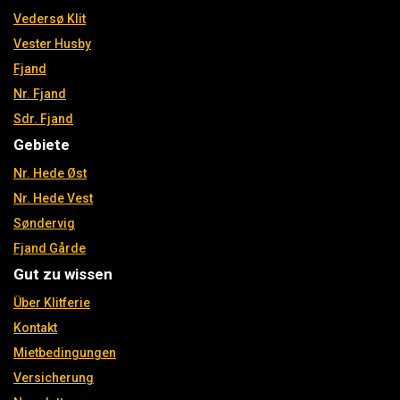
Vedersø Klit
Vester Husby
Fjand
Nr. Fjand
Sdr. Fjand
Gebiete
Nr. Hede Øst
Nr. Hede Vest
Søndervig
Fjand Gårde
Gut zu wissen
Über Klitferie
Kontakt
Mietbedingungen
Versicherung