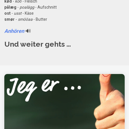
kød
-
kö
∂ - Fleisch
pålæg
-
poalägg
- Aufschnitt
ost
-
usst
- Käse
smør
-
smööaa
- Butter
Anhören
🔊
Und weiter gehts ...