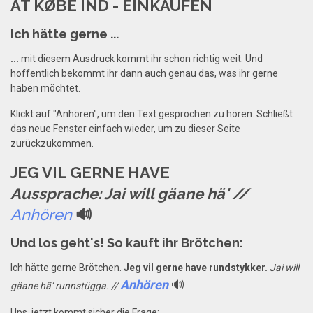
AT KØBE IND - EINKAUFEN
Ich hätte gerne ...
...
mit diesem Ausdruck kommt ihr schon richtig weit. Und
hoffentlich bekommt ihr dann auch genau das, was ihr gerne
haben möchtet.
Klickt auf "Anhören", um den Text gesprochen zu hören. Schließt
das neue Fenster einfach wieder, um zu dieser Seite
zurückzukommen.
JEG VIL GERNE HAVE
Aussprache: Jai will gäane hä' //
Anhören
🔊
Und los geht's! So kauft ihr Brötchen:
Ich hätte gerne Brötchen.
Jeg vil gerne have rundstykker.
Jai will
Anhören
🔊
gäane hä’ runnstügga. //
Ups, jetzt kommt sicher die Frage: