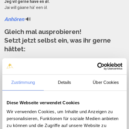
Jeg vil gerne have en øl.
Jai will gäane hä’ een öl.
Anhören
🔊
Gleich mal ausprobieren!
Setzt jetzt selbst ein, was ihr gerne
hättet:
Jeg vil gerne have ... xxx.
xxx - hier kommt eine kleine Auswahl für euch.
Zustimmung
Details
Über Cookies
mælk
-
mällk
- Milch
brød
-
bröö
∂
- Brot -> -> ->
kage
-
kääje
- Kuchen
Diese Webseite verwendet Cookies
vin
-
wiin
- Wein
vand
- w
änn
- Wasser
Wir verwenden Cookies, um Inhalte und Anzeigen zu
en is
-
een iiß
- ein Eis
personalisieren, Funktionen für soziale Medien anbieten
to is
-
tou iiß
- zwei Eis
zu können und die Zugriffe auf unsere Website zu