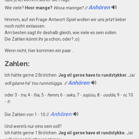
Anhören
🔊
Wie viele?
Hvor mange?
Wooa mannge? //
Hmmm, auf ein Frage-Antwort-Spiel wollen wir uns jetzt lieber
noch nicht einlassen.
Am besten sagt ihr deshalb gleich, wie viele es sein sollen.
Die Zahlen könnt ihr ja schon, oder? ;o)
Wenn nicht, hier kommen ein paar ...
Zahlen:
Ich hätte gerne 2 Brötchen.
Jeg vil gerne have to rundstykker.
Jai
Anhören
🔊
will gäane hä’ tou runnstügga. //
oder 3 -
tre
, 4 -
fiia
, 5 -
femm
, 6 -
seks
, 7 -
ssjüüu
, 8 -
oodde
, 9 -
ni
, 10
-
ti
Anhören
🔊
Die Zahlen von 1 - 10 //
Und wenn's nur eins sein soll?
Ich hätte gerne 1 Brötchen.
Jeg vil gerne have et rundstykke.
Jai