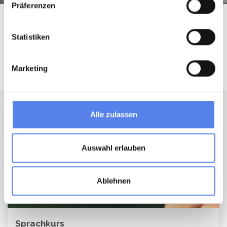
Präferenzen
... und jetzt gleich raus zum Üben!
Statistiken
Ganz viel Spaß dabei!
Marketing
Alle zulassen
Auswahl erlauben
Ablehnen
Sprachkurs