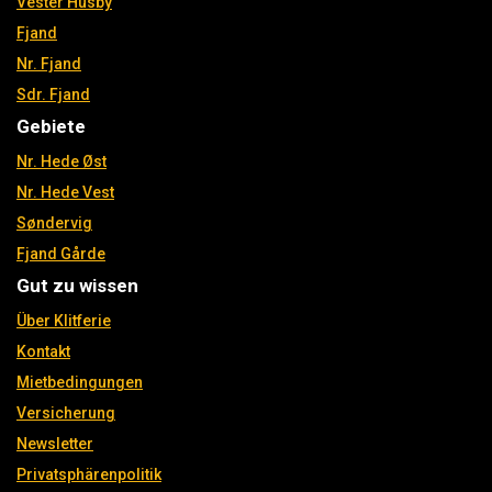
Vester Husby
Fjand
Nr. Fjand
Sdr. Fjand
Gebiete
Nr. Hede Øst
Nr. Hede Vest
Søndervig
Fjand Gårde
Gut zu wissen
Über Klitferie
Kontakt
Mietbedingungen
Versicherung
Newsletter
Privatsphärenpolitik