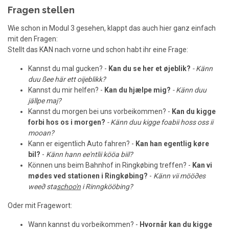
Fragen stellen
Wie schon in Modul 3 gesehen, klappt das auch hier ganz einfach
mit den Fragen:
Stellt das KAN nach vorne und schon habt ihr eine Frage:
Kannst du mal gucken? -
Kan du se her et øjeblik?
- Känn
duu ßee här ett oijeblikk?
Kannst du mir helfen? -
Kan du hjælpe mig?
- Känn duu
jällpe maj?
Kannst du morgen bei uns vorbeikommen? -
Kan du kigge
forbi hos os i morgen?
- Känn duu kigge foabii hoss oss ii
mooan?
Kann er eigentlich Auto fahren? -
Kan han egentlig køre
bil?
-
Känn hann ee'ntlii kööa biil?
Können uns beim Bahnhof in Ringkøbing treffen? -
Kan vi
mødes ved stationen i Ringkøbing?
-
Känn vii möö∂es
wee∂ sta
schoo'n
i Rinngkööbing?
Oder mit Fragewort:
Wann kannst du vorbeikommen? -
Hvornår kan du kigge