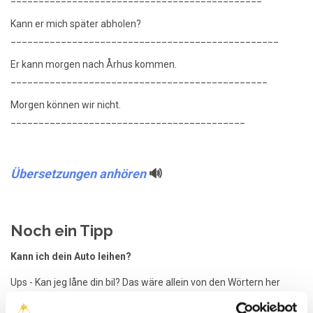
Kann er mich später abholen?
________________________________________________
Er kann morgen nach Århus kommen.
______________________________________________
Morgen können wir nicht.
__________________________________________
Übersetzungen anhören
🔊
Noch ein Tipp
Kann ich dein Auto leihen?
Ups - Kan jeg låne din bil? Das wäre allein von den Wörtern her
richtig, aber in Dänemark ist man ja immer sehr höflich und fällt
nicht mit der Tür ins Haus. Daher würde man in diesem Fall wohl