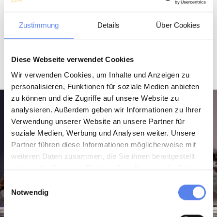
eher sagen:
Zustimmung
Details
Über Cookies
Darf/Dürfte ich dein Auto leihen?
Må jeg låne din bil?
Moa jai
loane diin biil?
Expertenwissen: Må kommt von måtte - dürfen.
Diese Webseite verwendet Cookies
Wir verwenden Cookies, um Inhalte und Anzeigen zu
personalisieren, Funktionen für soziale Medien anbieten
zu können und die Zugriffe auf unsere Website zu
analysieren. Außerdem geben wir Informationen zu Ihrer
Verwendung unserer Website an unsere Partner für
soziale Medien, Werbung und Analysen weiter. Unsere
Partner führen diese Informationen möglicherweise mit
weiteren Daten zusammen, die Sie ihnen bereitgestellt
haben oder die sie im Rahmen Ihrer Nutzung der Dienste
gesammelt haben.
Einwilligungsauswahl
Notwendig