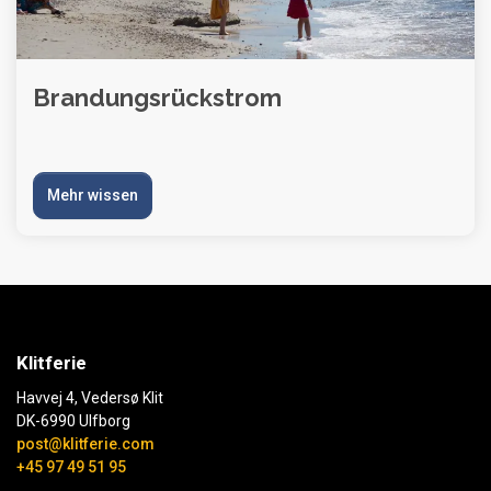
Brandungsrückstrom
Mehr wissen
Klitferie
Havvej 4, Vedersø Klit
DK-6990 Ulfborg
post@klitferie.com
+45 97 49 51 95