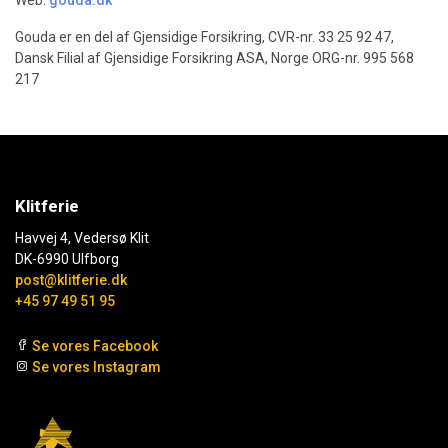
Web:
gouda.dk
Gouda er en del af Gjensidige Forsikring, CVR-nr. 33 25 92 47,
Dansk Filial af Gjensidige Forsikring ASA, Norge ORG-nr. 995 568
217
Klitferie
Havvej 4, Vedersø Klit
DK-6990 Ulfborg
post@klitferie.dk
+45 97 49 51 95
Se vores Facebook
Se vores Instagram