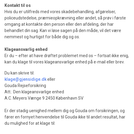
Kontakt til os
Hvis du er utilfreds med vores skadebehandling, afgørelser,
policeudstedelse, præmieopkrævning eller andet, så prøv i første
omgang at kontakte den person eller den afdeling, der har
behandlet din sag. Kan vi løse sagen på den måde, vil det være
nemmest og hurtigst for både dig og os.
Klageansvarlig enhed
Er du – efter at have drøftet problemet med os – fortsat ikke enig,
kan du klage til vores klageansvarlige enhed på e-mail eller brev.
Du kan skrive til:
klage@gjensidige.dk
eller
Gouda Rejseforsikring
Att.: Den klageansvarlige enhed
A.C. Meyers Vænge 9 2450 København SV
Er der stadig uenighed mellem dig og Gouda om forsikringen, og
fører en fornyet henvendelse til Gouda ikke til andet resultat, har
du mulighed for at klage til: