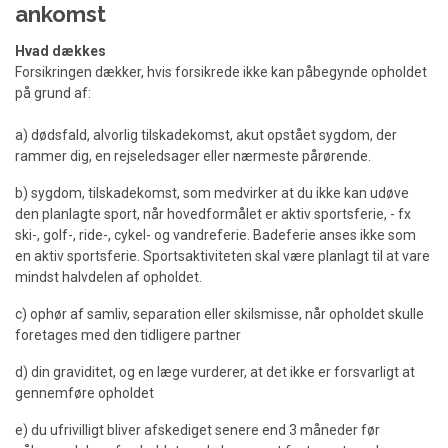
ankomst
Hvad dækkes
Forsikringen dækker, hvis forsikrede ikke kan påbegynde opholdet
på grund af:
a) dødsfald, alvorlig tilskadekomst, akut opstået sygdom, der
rammer dig, en rejseledsager eller nærmeste pårørende.
b) sygdom, tilskadekomst, som medvirker at du ikke kan udøve
den planlagte sport, når hovedformålet er aktiv sportsferie, - fx
ski-, golf-, ride-, cykel- og vandreferie. Badeferie anses ikke som
en aktiv sportsferie. Sportsaktiviteten skal være planlagt til at vare
mindst halvdelen af opholdet.
c) ophør af samliv, separation eller skilsmisse, når opholdet skulle
foretages med den tidligere partner
d) din graviditet, og en læge vurderer, at det ikke er forsvarligt at
gennemføre opholdet
e) du ufrivilligt bliver afskediget senere end 3 måneder før