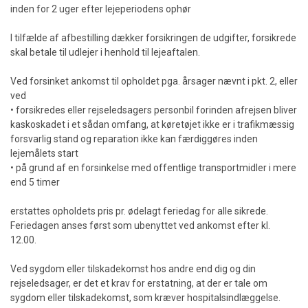
inden for 2 uger efter lejeperiodens ophør
I tilfælde af afbestilling dækker forsikringen de udgifter, forsikrede
skal betale til udlejer i henhold til lejeaftalen.
Ved forsinket ankomst til opholdet pga. årsager nævnt i pkt. 2, eller
ved
• forsikredes eller rejseledsagers personbil forinden afrejsen bliver
kaskoskadet i et sådan omfang, at køretøjet ikke er i trafikmæssig
forsvarlig stand og reparation ikke kan færdiggøres inden
lejemålets start
• på grund af en forsinkelse med offentlige transportmidler i mere
end 5 timer
erstattes opholdets pris pr. ødelagt feriedag for alle sikrede.
Feriedagen anses først som ubenyttet ved ankomst efter kl.
12.00.
Ved sygdom eller tilskadekomst hos andre end dig og din
rejseledsager, er det et krav for erstatning, at der er tale om
sygdom eller tilskadekomst, som kræver hospitalsindlæggelse.