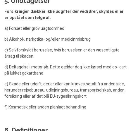
5. Undtagelser
Forsikringen dækker ikke udgifter der vedrører, skyldes eller
er opstået som følge af:
a) Forsæt eller grov uagtsomhed
b) Alkohol-, narkotika- og/eller medicinmisbrug
c) Selvforskyldt beruselse, hvis beruselsen er den væsentligste
årsag til skaden
d) Deltagelse i motorløb. Dette gælder dog ikke kørsel med go- cart
på lukket gokartbane
e) Skade eller udgift, der er eller kan kræves betalt fra anden side,
herunder rejsebureau, udlejningsbureau, transportselskab, anden
forsikring eller af det blå EU-sygesikringskort
f) Kosmetisk eller anden planlagt behandling
6. Definitioner