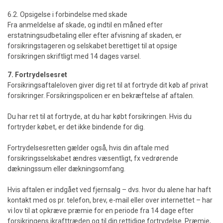
6.2. Opsigelse i forbindelse med skade
Fra anmeldelse af skade, og indtil en måned efter
erstatningsudbetaling eller efter afvisning af skaden, er
forsikringstageren og selskabet berettiget til at opsige
forsikringen skriftligt med 14 dages varsel.
7. Fortrydelsesret
Forsikringsaftaleloven giver dig ret til at fortryde dit køb af privat
forsikringer. Forsikringspolicen er en bekræftelse af aftalen.
Du har ret til at fortryde, at du har købt forsikringen. Hvis du
fortryder købet, er det ikke bindende for dig.
Fortrydelsesretten gælder også, hvis din aftale med
forsikringsselskabet ændres væsentligt, fx vedrørende
dækningssum eller dækningsomfang.
Hvis aftalen er indgået ved fjernsalg – dvs. hvor du alene har haft
kontakt med os pr. telefon, brev, e-mail eller over internettet – har
vi lov til at opkræve præmie for en periode fra 14 dage efter
forsikringens ikrafttræden og til din rettidige fortrydelse. Præmie,