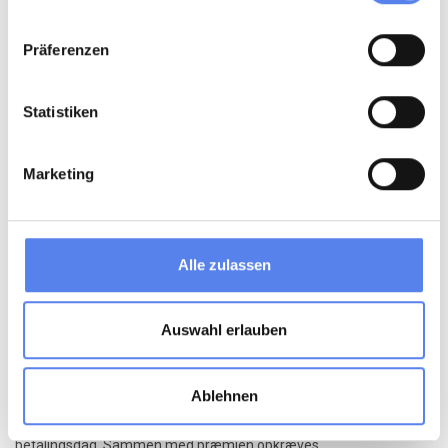
I bestående forsikringsaftaler kan gebyrer forhøjes eller nye
gebyrer indføres af omkostnings-, indtjenings- eller
Präferenzen
markedsmæssige årsager.
Forhøjelse af gebyrer sker med én måneds varsel til den første i
Statistiken
en måned. Ændringerne offentliggøres på selskabet hjemmeside.
Indførelse af nye gebyrer sker ved brev til forsikringstager med tre
måneders varsel til policens hovedforfaldsdato.
Marketing
9.3. Afgifter
Gouda opkræver afgifter på vegne af offentlige myndigheder
afhængig af, hvilken forsikring der er tegnet. Det drejer sig om
Alle zulassen
statsafgift, skadeforsikringsafgift, miljøbidrag og stormflodsafgift
mv.
Auswahl erlauben
8. Præmie
Ablehnen
8.1. Præmiens betaling
Præmien opkræves med angivelse af sidste rettidige
betalingsdag. Sammen med præmien opkræves