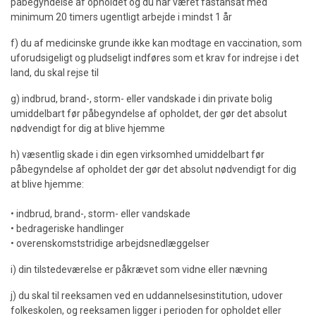
påbegyndelse af opholdet og du har været fastansat med
minimum 20 timers ugentligt arbejde i mindst 1 år
f) du af medicinske grunde ikke kan modtage en vaccination, som
uforudsigeligt og pludseligt indføres som et krav for indrejse i det
land, du skal rejse til
g) indbrud, brand-, storm- eller vandskade i din private bolig
umiddelbart før påbegyndelse af opholdet, der gør det absolut
nødvendigt for dig at blive hjemme
h) væsentlig skade i din egen virksomhed umiddelbart før
påbegyndelse af opholdet der gør det absolut nødvendigt for dig
at blive hjemme:
• indbrud, brand-, storm- eller vandskade
• bedrageriske handlinger
• overenskomststridige arbejdsnedlæggelser
i) din tilstedeværelse er påkrævet som vidne eller nævning
j) du skal til reeksamen ved en uddannelsesinstitution, udover
folkeskolen, og reeksamen ligger i perioden for opholdet eller