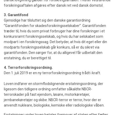
Dansk lovgivning gælder for forsikringsaftalen. Tvister vedrørende
forsikringsaftalen afgøres efter dansk ret ved dansk domstol.
3. Garantifond
Gjensidige har tilsluttet sig den danske garantiordning
”Garantifonden for skadesforsikringsselskaber”. Garantifonden
træder til, hvis du som privat forbruger har dine forsikringer i et
konkursramt forsikringsselskab, og hvis du har selskabet som
modpart i en forsikringssag. Det betyder, at hvis dit eget eller din
modparts forsikringsselskab går konkurs, så er du sikret via
garantifonden. Den sørger for, at du alligevel får udbetalt den
erstatning, du er berettiget til.
4. Terrorforsikringsordning.
Den 1. juli 2019 er en ny terrorforsikringsordning trådt i kraft.
Loven indfører en stormflodslignende erstatningsordning, der
ligesom den tidligere ordning omfatter såkaldte NBCR-
terrorskader på fast ejendom, løsøre, motorkøretøjer,
jernbanekøretøjer og skibe. NBCR-terror er terror, hvor der er
anvendt nukleare, biologiske, kemiske eller radiologiske våben.
Erstatninger under loven betales fremover af staten efter fælles