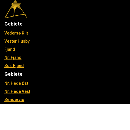
Gebiete
Vedersø Klit
Vester Husby
Fjand
Nr. Fjand
Sdr. Fjand
Gebiete
Nr. Hede Øst
Nr. Hede Vest
Søndervig
Fjand Gårde
Gut zu wissen
Über Klitferie