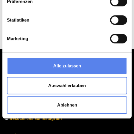
Präferenzen
Statistiken
Marketing
Alle zulassen
Klitferie
Havvej 4, Vedersø Klit
Auswahl erlauben
DK-6990 Ulfborg
post@klitferie.com
+45 97 49 51 95
Ablehnen
Besucht uns auf Facebook
Besucht uns auf Instagram