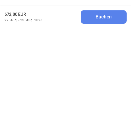
672,00 EUR
Buchen
22. Aug. - 25. Aug. 2026
Klitferie
Havvej 4, Vedersø Klit
DK-6990 Ulfborg
post@klitferie.com
+45 97 49 51 95
Besucht uns auf Facebook
Besucht uns auf Instagram