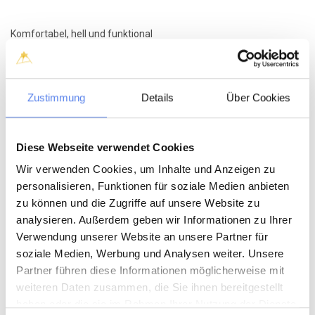
Komfortabel, hell und funktional
Im Inneren verfügt das Ferienhaus über ein gemütliches
Schlafzimmer mit Doppelbett, eine gut ausgestattete Küche
sowie ein schönes Badezimmer mit Dusche und
Fußbodenheizung.
Zustimmung
Details
Über Cookies
Der Wohnbereich bildet den natürlichen Mittelpunkt des Hauses –
perfekt zum Entspannen nach einem Tag am Strand oder in den
Dünen.
Diese Webseite verwendet Cookies
Im Außenbereich erwartet euch eine große Terrasse, ideal zum
Wir verwenden Cookies, um Inhalte und Anzeigen zu
Sonnenbaden, Entspannen und für Mahlzeiten unter freiem
personalisieren, Funktionen für soziale Medien anbieten
Himmel, während die frische Meeresluft und die Ruhe der Natur
zu können und die Zugriffe auf unsere Website zu
den Rahmen für einen erholsamen Urlaub bilden.
analysieren. Außerdem geben wir Informationen zu Ihrer
Verwendung unserer Website an unsere Partner für
Erlebnisse in der Umgebung
soziale Medien, Werbung und Analysen weiter. Unsere
Nur etwa 1.000 Meter vom Haus entfernt liegt die Husby
Partner führen diese Informationen möglicherweise mit
Klitplantage mit gut ausgeschilderten Wanderwegen,
weiteren Daten zusammen, die Sie ihnen bereitgestellt
Aussichtspunkten, einem Waldspielplatz und einem gemütlichen
haben oder die sie im Rahmen Ihrer Nutzung der Dienste
Badesee.