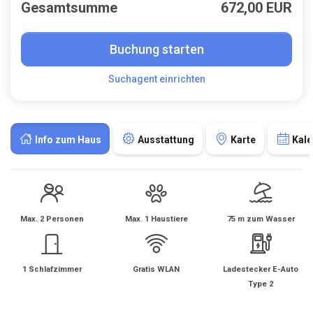
Gesamtsumme
672,00 EUR
Buchung starten
Suchagent einrichten
Info zum Haus
Ausstattung
Karte
Kale
Max. 2 Personen
Max. 1 Haustiere
75 m zum Wasser
1 Schlafzimmer
Gratis WLAN
Ladestecker E-Auto
Type 2