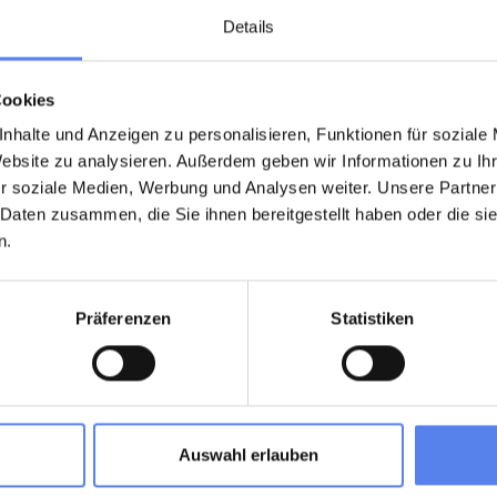
Details
n von Fjand – direkt am Wald und in der Nähe sowohl des
Cookies
der Husby Klitplantage unternehmen, in der Nordsee
nhalte und Anzeigen zu personalisieren, Funktionen für soziale
gelegenen Thorsminde genießen – mit Fischereihafen,
Website zu analysieren. Außerdem geben wir Informationen zu I
r soziale Medien, Werbung und Analysen weiter. Unsere Partner
 Daten zusammen, die Sie ihnen bereitgestellt haben oder die s
t authentischem dänischem Sommerhaus-Flair – ideal für
n.
g suchen.
n von Wald, Dünen und der frischen Meeresluft.
Präferenzen
Statistiken
r
Auswahl erlauben
Region