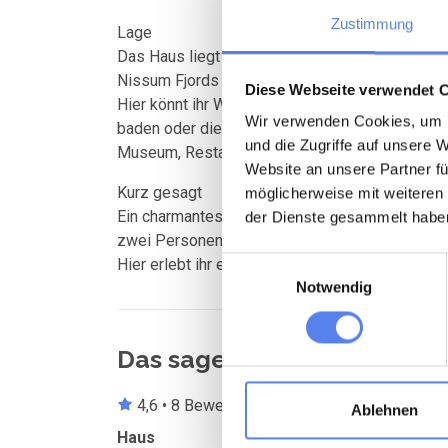
Zustimmung
Lage
Das Haus liegt in einer der schönsten Gegende
Nissum Fjords als auch der Nordsee.
Diese Webseite verwendet 
Hier könnt ihr Wanderungen oder Radtouren in 
Wir verwenden Cookies, um I
baden oder die gemütliche Atmosphäre im nahe
und die Zugriffe auf unsere 
Museum, Restaurant und kleinen Geschäften.
Website an unsere Partner fü
Kurz gesagt
möglicherweise mit weiteren
Ein charmantes und gemütliches Ferienhaus mi
der Dienste gesammelt habe
zwei Personen, die Ruhe, Natur und Entspannun
Hier erlebt ihr echte dänische Hygge – umgebe
Einwilligungsauswahl
Notwendig
Das sagen andere Urlaube
4,6 • 8 Bewertungen
Ablehnen
Haus
Grundstück