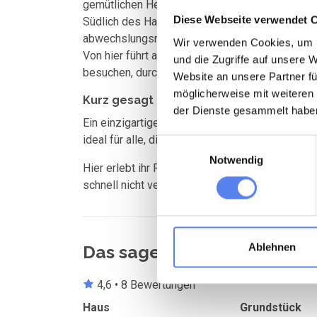
gemütlichen Helmklit Havn, wo es auch einen kle
Diese Webseite verwendet 
Südlich des Hauses beginnt die nördliche Husby
abwechslungsreicher Landschaft und vielen W
Wir verwenden Cookies, um I
Von hier führt auch ein Radweg direkt nach Th
und die Zugriffe auf unsere 
besuchen, durch den Hafen spazieren, ein Eis 
Website an unsere Partner fü
möglicherweise mit weiteren
Kurz gesagt
der Dienste gesammelt habe
Ein einzigartiges Ferienhaus mit Whirlpool, Sa
ideal für alle, die Komfort, Natur und echte we
Einwilligungsauswahl
Notwendig
Hier erlebt ihr Ruhe, Luxus und eine der schöns
schnell nicht vergesst.
Ablehnen
Das sagen andere Urlaube
4,6 • 8 Bewertungen
Haus
Grundstück