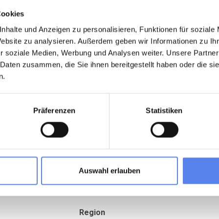
inen Spielplatz gibt.
Cookies
 Klitplantage – ein herrliches Naturgebiet mit
egen.
nhalte und Anzeigen zu personalisieren, Funktionen für soziale
orsminde, wo ihr das Strandingsmuseum St. George
Website zu analysieren. Außerdem geben wir Informationen zu I
genießen oder von der Mole aus angeln könnt.
r soziale Medien, Werbung und Analysen weiter. Unsere Partner
 Daten zusammen, die Sie ihnen bereitgestellt haben oder die s
n.
una und fantastischem Panoramablick über den Fjord –
stjütländische Atmosphäre suchen.
Präferenzen
Statistiken
ten Aussichten der ganzen Region – ein Ort, den ihr so
Auswahl erlauben
r
Region