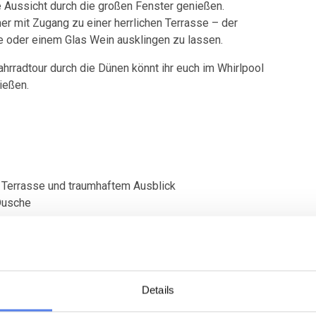
 Aussicht durch die großen Fenster genießen.
 mit Zugang zu einer herrlichen Terrasse – der
e oder einem Glas Wein ausklingen zu lassen.
rradtour durch die Dünen könnt ihr euch im Whirlpool
ießen.
Terrasse und traumhaftem Ausblick
Dusche
und Windschutz zu jeder Tageszeit
Details
llen Gebiet mit vielen Wander- und Radwegen, nahe dem