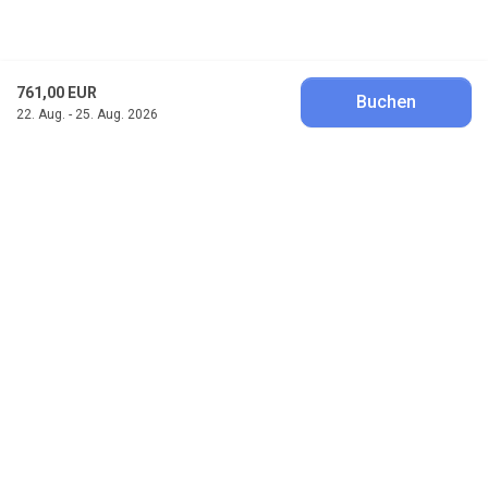
761,00 EUR
Buchen
22. Aug. - 25. Aug. 2026
Klitferie
Havvej 4, Vedersø Klit
DK-6990 Ulfborg
post@klitferie.com
+45 97 49 51 95
Besucht uns auf Facebook
Besucht uns auf Instagram