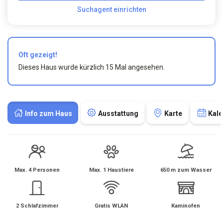
Suchagent einrichten
Oft gezeigt!
Dieses Haus wurde kürzlich 15 Mal angesehen.
Info zum Haus
Ausstattung
Karte
Kale
Max. 4 Personen
Max. 1 Haustiere
650 m zum Wasser
2 Schlafzimmer
Gratis WLAN
Kaminofen