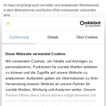
Im Haus empfängt euch ein heller und einladender Wohnbereich,
in dem Wohnzimmer und Küche offen miteinander verbunden
sind.
Ein Kaminofen und eine moderne Wärmepumpe sorgen zu jeder
Jahreszeit für wohlige Wärme und eine angenehme Atmosphäre.
Es gibt zwei liebevoll eingerichtete Schlafzimmer sowie ein schön
Zustimmung
Details
Über Cookies
renoviertes Badezimmer mit einer komfortablen Dusche.
Eine etwas steile Treppe führt in das Obergeschoss, wo eine
kleine, gemütliche Ecke zum Verweilen eingerichtet ist – der
Diese Webseite verwendet Cookies
perfekte Ort für eine Tasse Kaffee, ein gutes Buch oder einfach,
Wir verwenden Cookies, um Inhalte und Anzeigen zu
um den Blick über die Landschaft schweifen zu lassen und zu
personalisieren, Funktionen für soziale Medien anbieten
träumen.
zu können und die Zugriffe auf unsere Website zu
Kurz gesagt
analysieren. Außerdem geben wir Informationen zu Ihrer
Dies ist ein klassisches dänisches Ferienhaus mit Seele und
Verwendung unserer Website an unsere Partner für
Atmosphäre – ideal für alle, die einen echten Westküstenurlaub
soziale Medien, Werbung und Analysen weiter. Unsere
ganz nahe am Meer und mitten in den herrlichen Dünen von
Partner führen diese Informationen möglicherweise mit
Vedersø Klit erleben möchten.
weiteren Daten zusammen, die Sie ihnen bereitgestellt