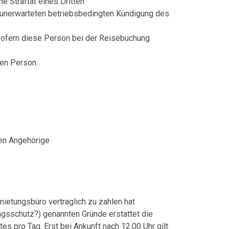
e Straftat eines Dritten
r unerwarteten betriebsbedingten Kündigung des
 sofern diese Person bei der Reisebuchung
ten Person.
ren Angehörige
mietungsbüro vertraglich zu zahlen hat
ngsschutz?) genannten Gründe erstattet die
s pro Tag. Erst bei Ankunft nach 12.00 Uhr gilt