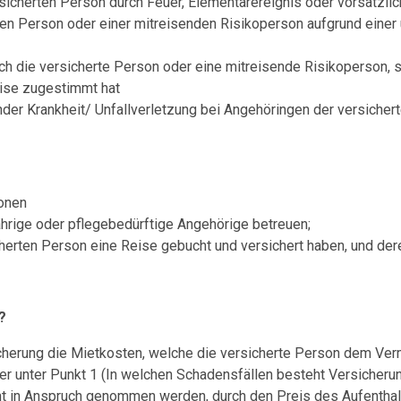
icherten Person durch Feuer, Elementarereignis oder vorsätzlich
rten Person oder einer mitreisenden Risikoperson aufgrund eine
ch die versicherte Person oder eine mitreisende Risikoperson,
eise zugestimmt hat
ender Krankheit/ Unfallverletzung bei Angehöringen der versicher
sonen
ährige oder pflegebedürftige Angehörige betreuen;
herten Person eine Reise gebucht und versichert haben, und de
?
sicherung die Mietkosten, welche die versicherte Person dem Ver
er unter Punkt 1 (In welchen Schadensfällen besteht Versicheru
ht in Anspruch genommen werden, durch den Preis des Aufenthalte