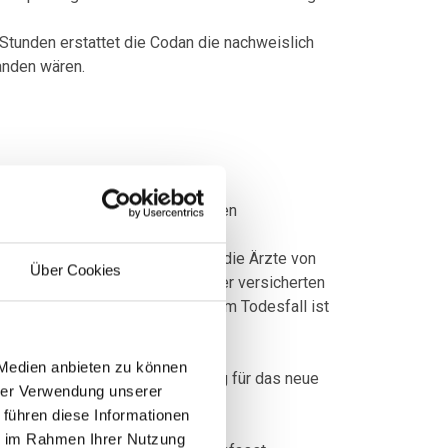
Stunden erstattet die Codan die nachweislich
anden wären.
n und unnötige Kosten zu vermeiden
on). Die versicherte Person hat die Ärzte von
Über Cookies
ter auch die Krankengeschichte der versicherten
r Abreise einen Arzt besuchen. Im Todesfall ist
 Medien anbieten zu können
ue Anstellungsvertrag als Beleg für das neue
hrer Verwendung unserer
 führen diese Informationen
hlen).
ie im Rahmen Ihrer Nutzung