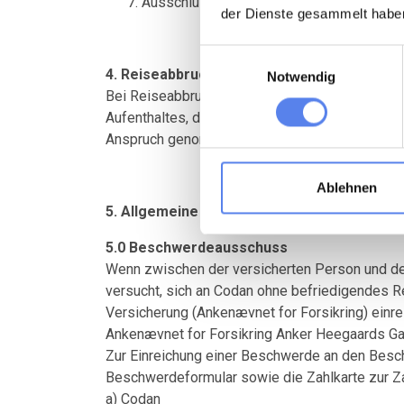
Ausschluss: Vorausbezahlte Kosten für Ho
der Dienste gesammelt habe
Einwilligungsauswahl
4. Reiseabbruch
Notwendig
Bei Reiseabbruch aus einem unter § 2 Punkt 1 
Aufenthaltes, die nicht in Anspruch genommen w
Anspruch genommene Transportleistungen werd
Ablehnen
5. Allgemeine Bestimmungen
5.0 Beschwerdeausschuss
Wenn zwischen der versicherten Person und der
versucht, sich an Codan ohne befriedigendes 
Versicherung (Ankenævnet for Forsikring) einrei
Ankenævnet for Forsikring Anker Heegaards Ga
Zur Einreichung einer Beschwerde an den Besc
Beschwerdeformular sowie die Zahlkarte zur Zah
a) Codan