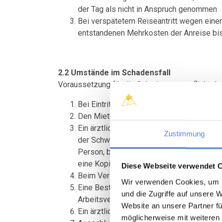
der Tag als nicht in Anspruch genommen
Bei verspätetem Reiseantritt wegen einer
entstandenen Mehrkosten der Anreise bis 
2.2 Umstände im Schadensfall
Voraussetzung für die Schadenersatzpflicht dur
Bei Eintritt des Versicherungsfalls die R
Den Mietvertrag vom Vermietungsbüro an 
Ein ärztliches Attest mit der Diagnose de
Zustimmung
der Schweigepflicht zu entbinden und dem 
Person, bereitzustellen. Bei Abbruch der
eine Kopie der Sterbebescheinigung einz
Diese Webseite verwendet 
Beim Verlust eines Arbeitsplatzes den Kü
Wir verwenden Cookies, um I
Eine Bestätigung des Einverständnisses 
und die Zugriffe auf unsere 
Arbeitsverhältnis durch Arbeitsaufnahme 
Website an unsere Partner fü
Ein ärztliches Attest mit Diagnose vom Ti
möglicherweise mit weiteren