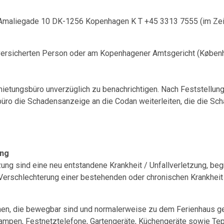
t: Amaliegade 10 DK-1256 Kopenhagen K T +45 3313 7555 (im Zeit
ersicherten Person oder am Kopenhagener Amtsgericht (Københa
rmietungsbüro unverzüglich zu benachrichtigen. Nach Feststellun
üro die Schadensanzeige an die Codan weiterleiten, die die Sc
zung
tzung sind eine neu entstandene Krankheit / Unfallverletzung, be
Verschlechterung einer bestehenden oder chronischen Krankheit
hen, die bewegbar sind und normalerweise zu dem Ferienhaus geh
mpen, Festnetztelefone, Gartengeräte, Küchengeräte sowie Te