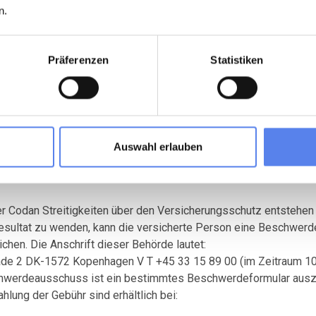
tel und Transport in Verbindung mit verspätetem Reiseantritt si
n.
Präferenzen
Statistiken
genannten Gründe der Versicherung deckt die von der versichert
erden. Erfolgt der Abbruch nach 12.00 Uhr wird der Ersatz erst 
en auch ersetzt.
Auswahl erlauben
 Codan Streitigkeiten über den Versicherungsschutz entstehen s
Resultat zu wenden, kann die versicherte Person eine Beschwe
chen. Die Anschrift dieser Behörde lautet:
de 2 DK-1572 Kopenhagen V T +45 33 15 89 00 (im Zeitraum 10.
hwerdeausschuss ist ein bestimmtes Beschwerdeformular auszuf
lung der Gebühr sind erhältlich bei: