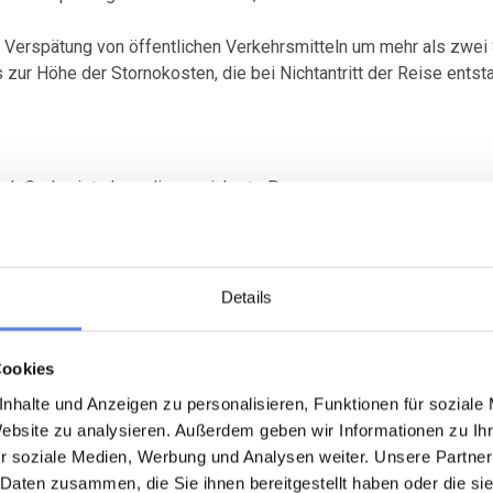
 Verspätung von öffentlichen Verkehrsmitteln um mehr als zwei 
zur Höhe der Stornokosten, die bei Nichtantritt der Reise entst
ch Codan ist, dass die versicherte Person:
eise sofort storniert, um den Schaden möglichst gering zu halte
die Codan einreicht
s behandelten Arztes besorgt (bezahlt von der versicherten Pers
Details
bei der Codan tätigen Arzt alle relevanten Arztberichte, hierun
 Reise muss die versicherte Person an dem Aufenthaltsort vor de
ureichen
Cookies
ndigungsbrief einreicht
nhalte und Anzeigen zu personalisieren, Funktionen für soziale
mit dem gebuchten Aufenthalt durch das Arbeitsamt sowie der ne
Website zu analysieren. Außerdem geben wir Informationen zu I
an die Codan sendet.
r soziale Medien, Werbung und Analysen weiter. Unsere Partner
erarzt besorgt. (Das Attest ist von der versicherten Person zu za
 Daten zusammen, die Sie ihnen bereitgestellt haben oder die s