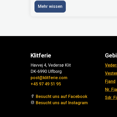
Mehr wissen
Klitferie
Gebi
Havvej 4, Vedersø Klit
Veders
DK-6990 Ulfborg
Veste
post@klitferie.com
Fjand
+45 97 49 51 95
Nr. Fj
Besucht uns auf Facebook
Sdr. F
Besucht uns auf Instagram