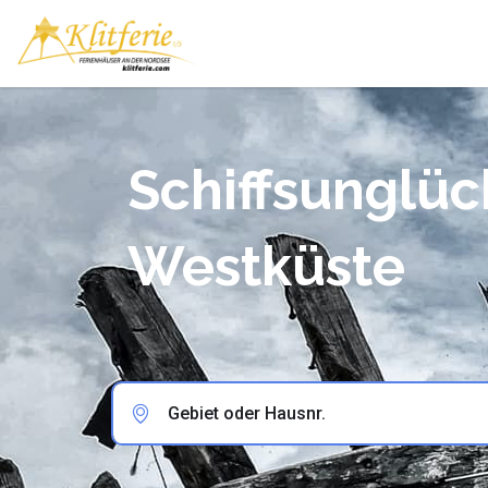
Schiffsunglüc
Westküste
Gebiet oder Hausnr.