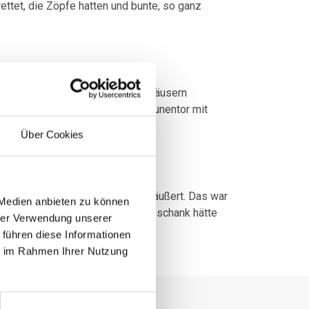
tet, die Zöpfe hatten und bunte, so ganz
en oder Masten für den Bau von Häusern
e. Hier wurde die Zarge vom Scheunentor mit
Über Cookies
trand wurden die Gegenstände veräußert. Das war
 Medien anbieten zu können
orn im Auge war, denn für den Ausschank hätte
hrer Verwendung unserer
 führen diese Informationen
ie im Rahmen Ihrer Nutzung