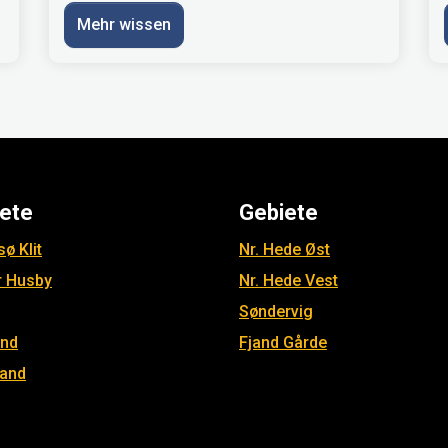
Mehr wissen
ete
Gebiete
ø Klit
Nr. Hede Øst
r Husby
Nr. Hede Vest
Søndervig
and
Fjand Gårde
jand