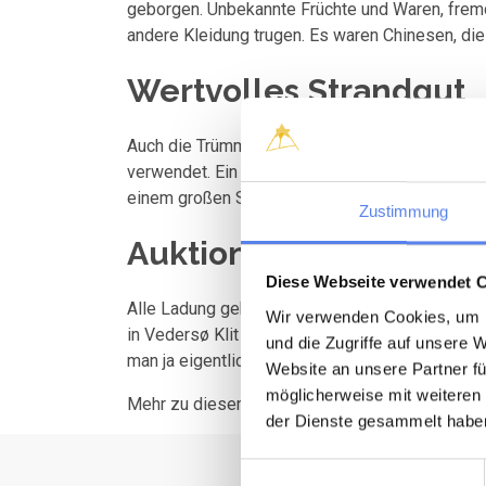
geborgen. Unbekannte Früchte und Waren, frem
andere Kleidung trugen. Es waren Chinesen, die
Wertvolles Strandgut
Auch die Trümmer der Schiffswracks waren wert
verwendet. Ein Beispiel seht ihr an dem schön
einem großen Stück Treibholz verstärkt.
Zustimmung
Auktionen am Strand
Diese Webseite verwendet 
Alle Ladung gehörte dem Strandvogt. Sie war, w
Wir verwenden Cookies, um I
in Vedersø Klit und Husby oft ein Festtag. Bei
und die Zugriffe auf unsere 
man ja eigentlich eine Lizenz gebraucht.
Website an unsere Partner fü
möglicherweise mit weiteren
Mehr zu diesem Thema seht ihr im spannend
der Dienste gesammelt habe
Einwilligungsauswahl