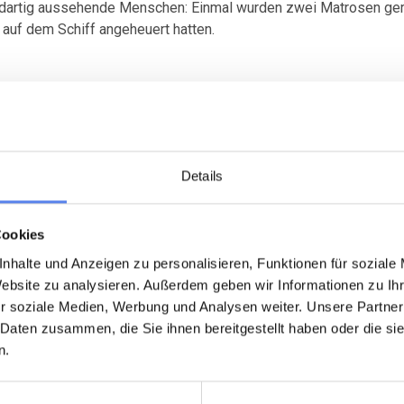
dartig aussehende Menschen: Einmal wurden zwei Matrosen geret
 auf dem Schiff angeheuert hatten.
voll. Da es hier so wenig Bauholz gab, wurden Teile der Spant
en alten Hof im →
Vedersø Klitvej 61
, gleich bei uns um die Eck
Details
Cookies
enn man so will, der Preis für die Rettung. Auf Auktionen am S
nhalte und Anzeigen zu personalisieren, Funktionen für soziale
 dieser Gelegenheit gab es auch Alkohol, was der Obrigkeit ein D
Website zu analysieren. Außerdem geben wir Informationen zu I
r soziale Medien, Werbung und Analysen weiter. Unsere Partner
 Daten zusammen, die Sie ihnen bereitgestellt haben oder die s
en →
Strandungsmuseum St. George
in Thorsminde.
n.